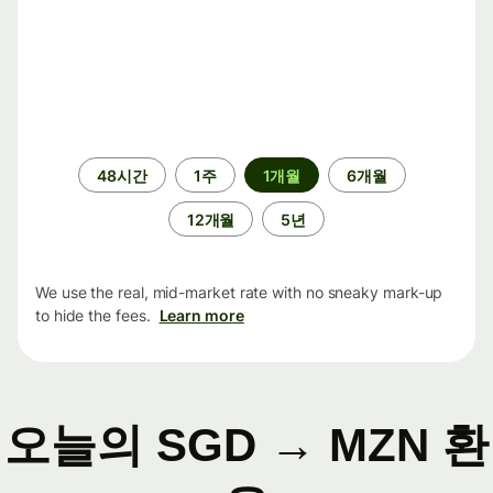
기
48시간
1주
1개월
6개월
간
12개월
5년
We use the real, mid-market rate with no sneaky mark-up
to hide the fees.
Learn more
오늘의 SGD → MZN 환