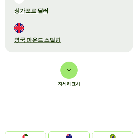
싱가포르 달러
영국 파운드 스털링
자세히 표시
الإمارات العربية المتحدة
Australia
Brazil