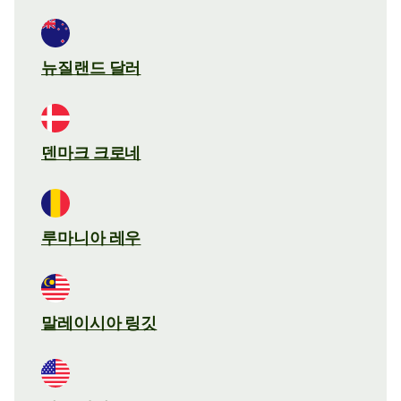
뉴질랜드 달러
덴마크 크로네
루마니아 레우
말레이시아 링깃