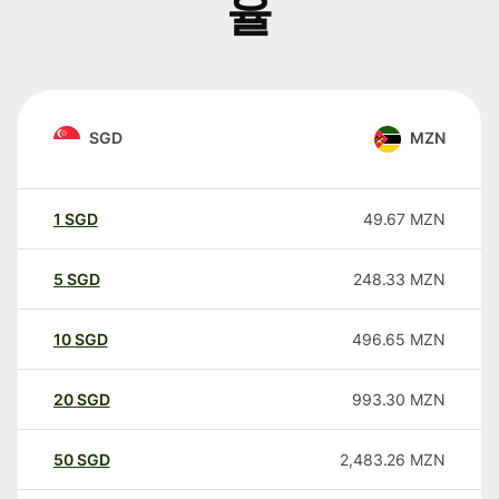
율
SGD
MZN
1
SGD
49.67
MZN
5
SGD
248.33
MZN
10
SGD
496.65
MZN
20
SGD
993.30
MZN
50
SGD
2,483.26
MZN