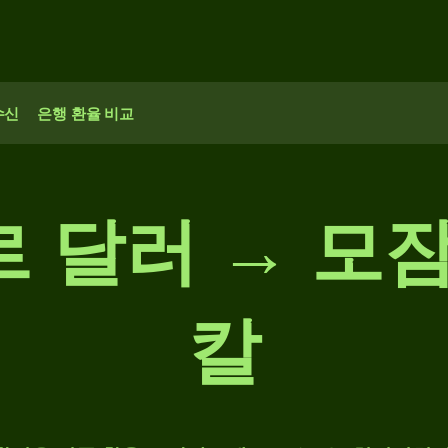
수신
은행 환율 비교
르 달러 → 모
칼