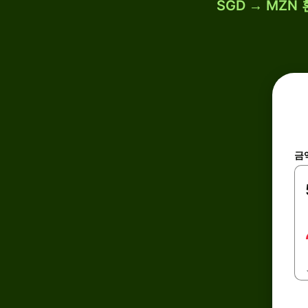
SGD → MZN
금