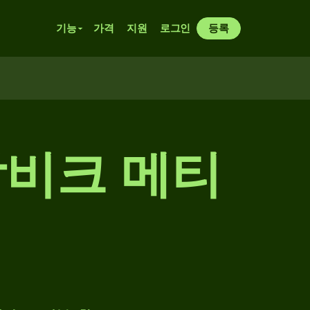
기능
가격
지원
로그인
등록
잠비크 메티