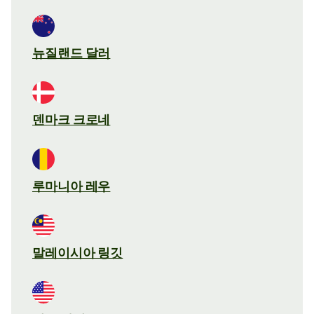
뉴질랜드 달러
덴마크 크로네
루마니아 레우
말레이시아 링깃