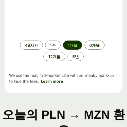
기
48시간
1주
1개월
6개월
간
12개월
5년
We use the real, mid-market rate with no sneaky mark-up
to hide the fees.
Learn more
오늘의 PLN → MZN 환