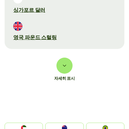
싱가포르 달러
영국 파운드 스털링
자세히 표시
الإمارات العربية المتحدة
Australia
Brazil