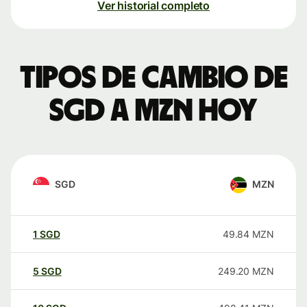
Ver historial completo
Tipos de cambio de
SGD a MZN hoy
SGD
MZN
1
SGD
49.84
MZN
5
SGD
249.20
MZN