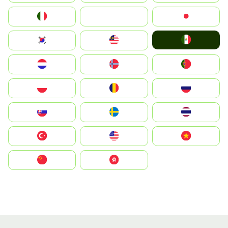
Italia
JA
Japan
Mexico
South Korea
Malay
Nederland
Norge
Portugal
Polska
România
Россия
Slovensko
Ruoŧŧa
ไทย
Türkiye
United States
Vietnam
中国
中國香港特別行政區