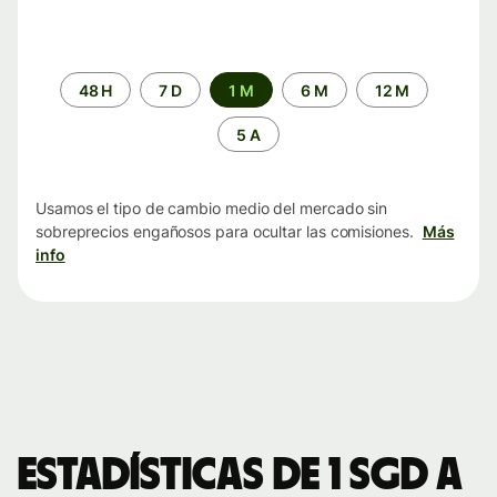
Periodo
48 H
7 D
1 M
6 M
12 M
de
tiempo
5 A
Usamos el tipo de cambio medio del mercado sin
sobreprecios engañosos para ocultar las comisiones.
Más
info
Estadísticas de 1 SGD a