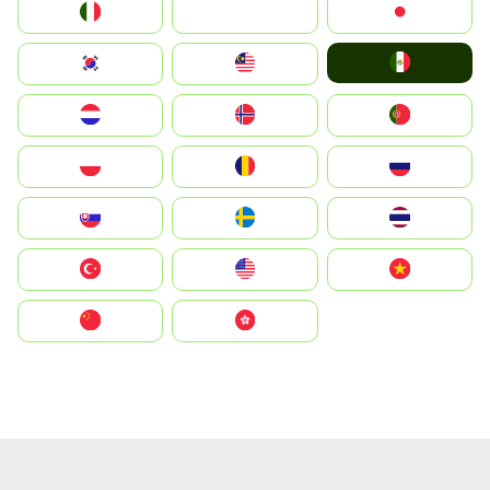
Italia
JA
Japan
Mexico
South Korea
Malay
Nederland
Norge
Portugal
Polska
România
Россия
Slovensko
Ruoŧŧa
ไทย
Türkiye
United States
Vietnam
中国
中國香港特別行政區