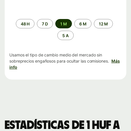
Periodo
48 H
7 D
1 M
6 M
12 M
de
tiempo
5 A
Usamos el tipo de cambio medio del mercado sin
sobreprecios engañosos para ocultar las comisiones.
Más
info
Estadísticas de 1 HUF a