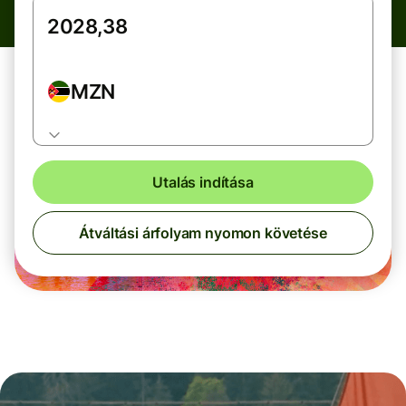
MZN
Utalás indítása
Átváltási árfolyam nyomon követése