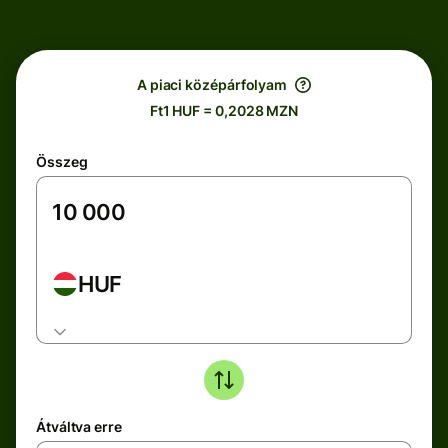
A piaci középárfolyam
Ft1 HUF = 0,2028 MZN
Összeg
HUF
Átváltva erre