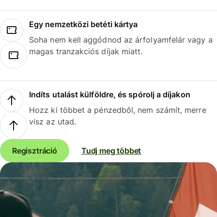
Egy nemzetközi betéti kártya
Soha nem kell aggódnod az árfolyamfelár vagy a
magas tranzakciós díjak miatt.
Indíts utalást külföldre, és spórolj a díjakon
Hozz ki többet a pénzedből, nem számít, merre
visz az utad.
Regisztráció
Tudj meg többet