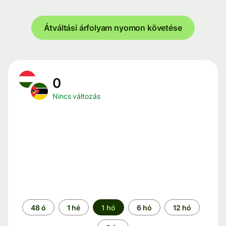
Átváltási árfolyam nyomon követése
0
Nincs változás
Időszak
48 ó
1 hé
1 hó
6 hó
12 hó