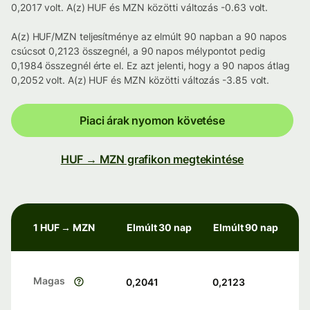
0,2017 volt. A(z) HUF és MZN közötti változás -0.63 volt.
A(z) HUF/MZN teljesítménye az elmúlt 90 napban a 90 napos
csúcsot 0,2123 összegnél, a 90 napos mélypontot pedig
0,1984 összegnél érte el. Ez azt jelenti, hogy a 90 napos átlag
0,2052 volt. A(z) HUF és MZN közötti változás -3.85 volt.
Piaci árak nyomon követése
HUF → MZN grafikon megtekintése
1 HUF → MZN
Elmúlt 30 nap
Elmúlt 90 nap
Magas
0,2041
0,2123