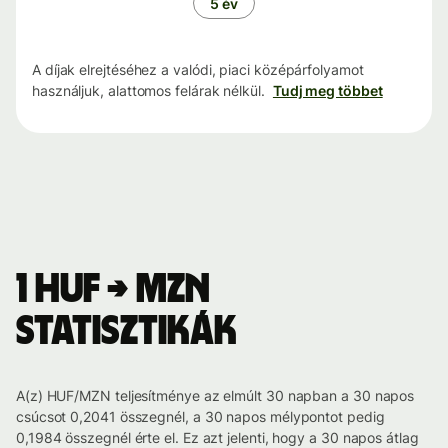
5 év
A díjak elrejtéséhez a valódi, piaci középárfolyamot
használjuk, alattomos felárak nélkül.
Tudj meg többet
1 HUF → MZN
statisztikák
A(z) HUF/MZN teljesítménye az elmúlt 30 napban a 30 napos
csúcsot 0,2041 összegnél, a 30 napos mélypontot pedig
0,1984 összegnél érte el. Ez azt jelenti, hogy a 30 napos átlag