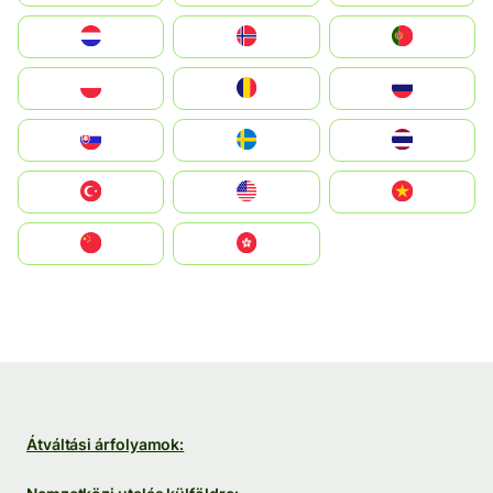
Nederland
Norge
Portugal
Polska
România
Россия
Slovensko
Ruoŧŧa
ไทย
Türkiye
United States
Vietnam
中国
中國香港特別行政區
Átváltási árfolyamok: