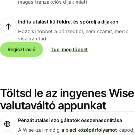
magas tranzakciós díjak miatt.
Indíts utalást külföldre, és spórolj a díjakon
Hozz ki többet a pénzedből, nem számít, merre
visz az utad.
Regisztráció
Tudj meg többet
Töltsd le az ingyenes Wise
valutaváltó appunkat
Pénzátutalási szolgáltatók összehasonlítása
A Wise-zal mindig
a piaci középárfolyamot
kapod,