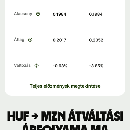
Alacsony
0,1984
0,1984
Átlag
0,2017
0,2052
Változás
-0.63
%
-3.85
%
Teljes előzmények megtekintése
HUF → MZN átváltási