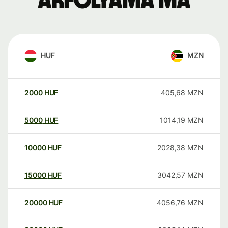
árfolyama ma
HUF
MZN
2000
HUF
405,68
MZN
5000
HUF
1014,19
MZN
10000
HUF
2028,38
MZN
15000
HUF
3042,57
MZN
20000
HUF
4056,76
MZN