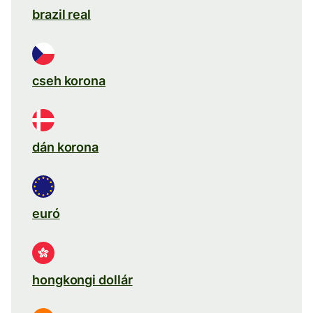
brazil real
cseh korona
dán korona
euró
hongkongi dollár