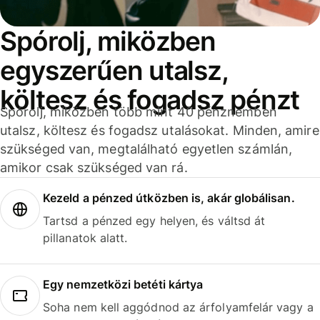
Spórolj, miközben
egyszerűen utalsz,
költesz és fogadsz pénzt
Spórolj, miközben több mint 40 pénznemben
utalsz, költesz és fogadsz utalásokat. Minden, amire
szükséged van, megtalálható egyetlen számlán,
amikor csak szükséged van rá.
Kezeld a pénzed útközben is, akár globálisan.
Tartsd a pénzed egy helyen, és váltsd át
pillanatok alatt.
Egy nemzetközi betéti kártya
Soha nem kell aggódnod az árfolyamfelár vagy a