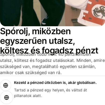
Spórolj, miközben
egyszerűen utalsz,
költesz és fogadsz pénzt
Spórolj, miközben több mint 40 pénznemben
utalsz, költesz és fogadsz utalásokat. Minden, amire
szükséged van, megtalálható egyetlen számlán,
amikor csak szükséged van rá.
Kezeld a pénzed útközben is, akár globálisan.
Tartsd a pénzed egy helyen, és váltsd át
pillanatok alatt.