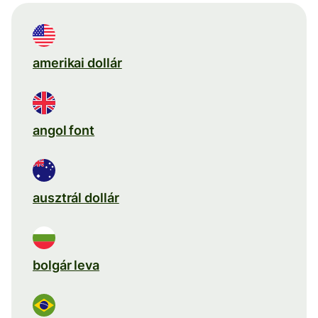
amerikai dollár
angol font
ausztrál dollár
bolgár leva