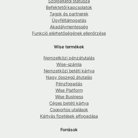
Szolgáltatói státusza
Befektetői kapcsolatok
Tagok és partnerek
Ügyféltámogatás
Akadálymentesség
Funkció elérhetőségének ellenőrzése
Wise termékek
Nemzetközi pénzátutalás
Wise-számla
Nemzetközi betéti kártya
Nagy összegű átutalás
Pénzfogadás
Wise Platform
Wise Business
Céges betéti kártya
Csoportos utalások
Kártyás fizetések elfogadása
Források