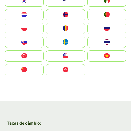
South Korea
Malay
Mexico
Nederland
Norge
Portugal
Polska
România
Россия
Slovensko
Ruoŧŧa
ไทย
Türkiye
United States
Vietnam
中国
中國香港特別行政區
Taxas de câmbio: