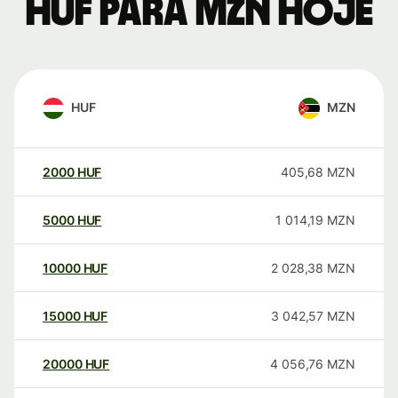
HUF para MZN hoje
HUF
MZN
2000
HUF
405,68
MZN
5000
HUF
1 014,19
MZN
10000
HUF
2 028,38
MZN
15000
HUF
3 042,57
MZN
20000
HUF
4 056,76
MZN