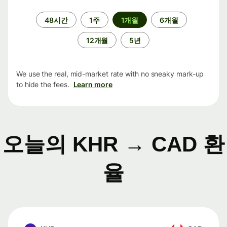
기
48시간
1주
1개월
6개월
간
12개월
5년
We use the real, mid-market rate with no sneaky mark-up
to hide the fees.
Learn more
오늘의 KHR → CAD 환
율