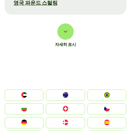
영국 파운드 스털링
자세히 표시
الإمارات العربية المتحدة
Australia
Brazil
България
Switzerland
Czechia
Deutschland
Denmark
España