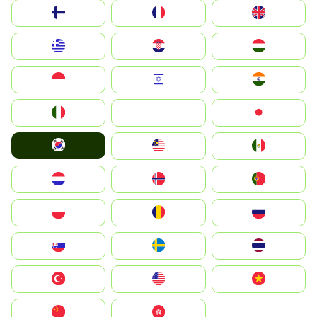
Suomi
France
United Kingdom
Greece
Hrvatska
Magyarország
Indonesia
Israel
India
Italia
JA
Japan
South Korea
Malay
Mexico
Nederland
Norge
Portugal
Polska
România
Россия
Slovensko
Ruoŧŧa
ไทย
Türkiye
United States
Vietnam
中国
中國香港特別行政區