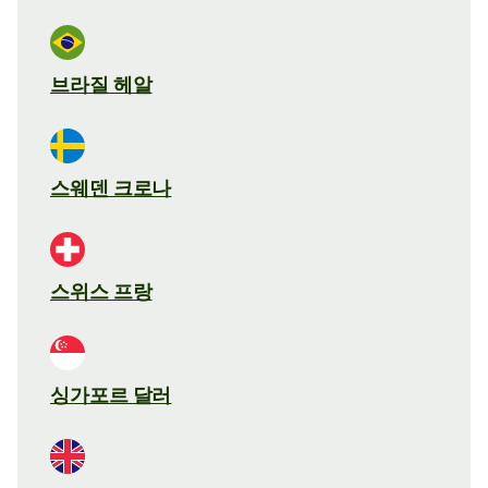
브라질 헤알
스웨덴 크로나
스위스 프랑
싱가포르 달러