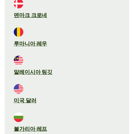
덴마크 크로네
루마니아 레우
말레이시아 링깃
미국 달러
불가리아 레프