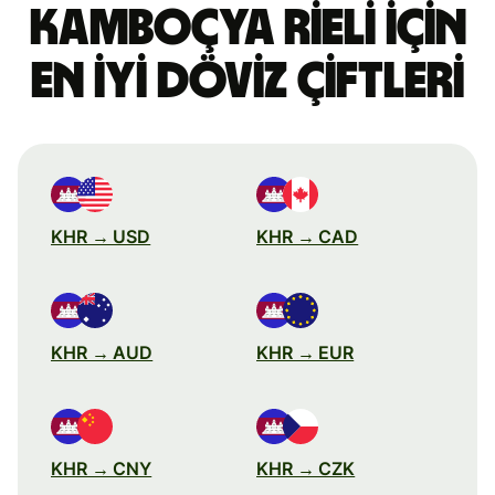
Kamboçya rieli için
en iyi döviz çiftleri
KHR → USD
KHR → CAD
KHR → AUD
KHR → EUR
KHR → CNY
KHR → CZK