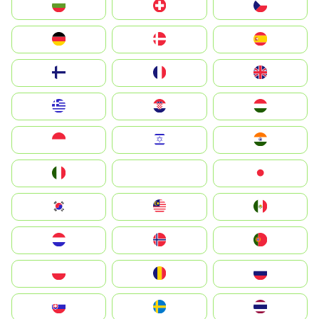
България
Switzerland
Czechia
Deutschland
Denmark
España
Suomi
France
United Kingdom
Greece
Hrvatska
Magyarország
Indonesia
Israel
India
Italia
JA
Japan
South Korea
Malay
Mexico
Nederland
Norge
Portugal
Polska
România
Россия
Slovensko
Ruoŧŧa
ไทย