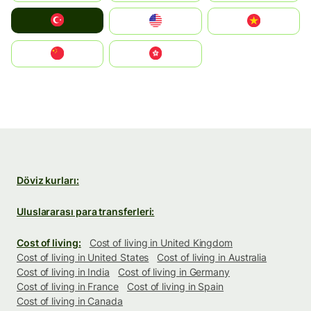
Türkiye
United States
Vietnam
中国
中國香港特別行政區
Döviz kurları:
Uluslararası para transferleri:
Cost of living:
Cost of living in United Kingdom
Cost of living in United States
Cost of living in Australia
Cost of living in India
Cost of living in Germany
Cost of living in France
Cost of living in Spain
Cost of living in Canada