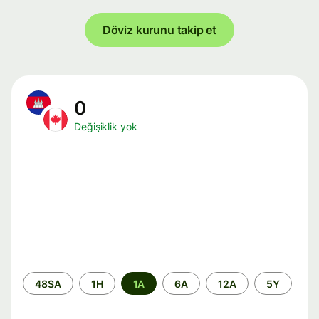
Döviz kurunu takip et
0
Değişiklik yok
Zaman
48SA
1H
1A
6A
12A
5Y
aralığı