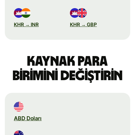
KHR → INR
KHR → GBP
Kaynak para
birimini değiştirin
ABD Doları