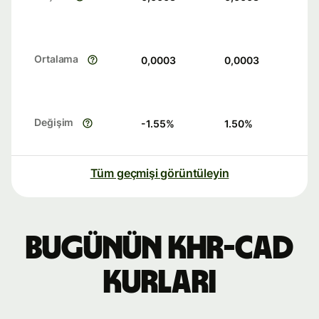
Ortalama
0,0003
0,0003
Değişim
-1.55
%
1.50
%
Tüm geçmişi görüntüleyin
Bugünün KHR-CAD
kurları