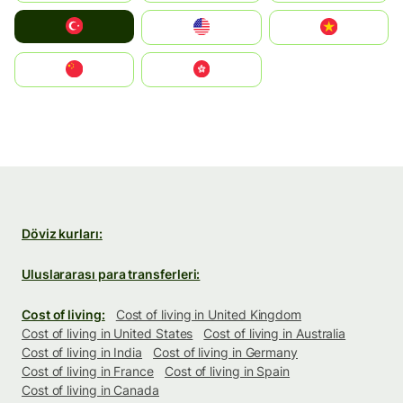
Türkiye
United States
Vietnam
中国
中國香港特別行政區
Döviz kurları:
Uluslararası para transferleri:
Cost of living:
Cost of living in United Kingdom
Cost of living in United States
Cost of living in Australia
Cost of living in India
Cost of living in Germany
Cost of living in France
Cost of living in Spain
Cost of living in Canada