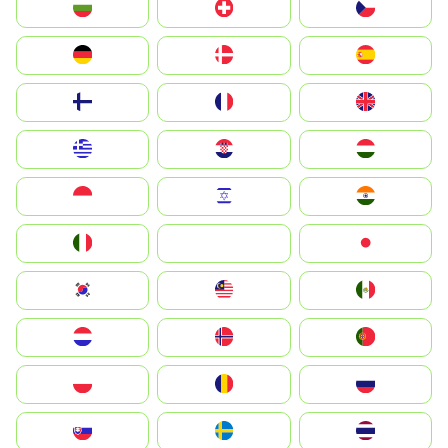
България
Switzerland
Czechia
Deutschland
Denmark
España
Suomi
France
United Kingdom
Greece
Hrvatska
Magyarország
Indonesia
Israel
India
Italia
JA
Japan
South Korea
Malay
Mexico
Nederland
Norge
Portugal
Polska
România
Россия
Slovensko
Ruoŧŧa
ไทย