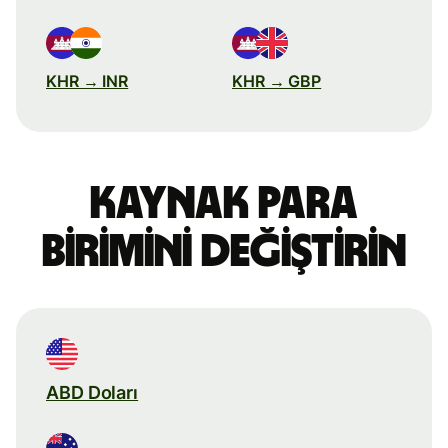
KHR → INR
KHR → GBP
Kaynak para
birimini değiştirin
ABD Doları