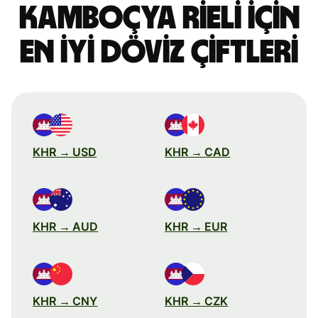
Kamboçya rieli için
en iyi döviz çiftleri
KHR → USD
KHR → CAD
KHR → AUD
KHR → EUR
KHR → CNY
KHR → CZK