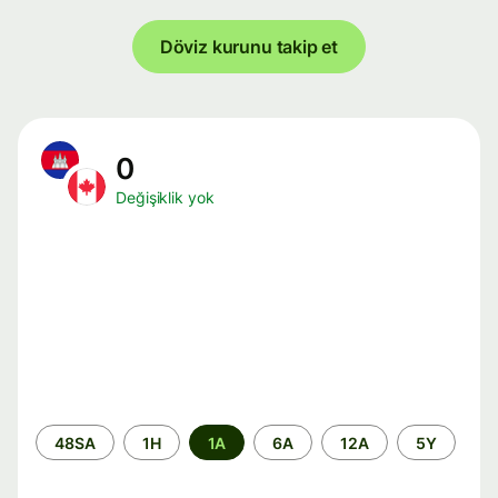
Döviz kurunu takip et
0
Değişiklik yok
Zaman
48SA
1H
1A
6A
12A
5Y
aralığı