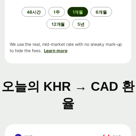
기
48시간
1주
1개월
6개월
간
12개월
5년
We use the real, mid-market rate with no sneaky mark-up
to hide the fees.
Learn more
오늘의 KHR → CAD 환
율