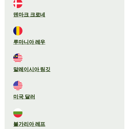
덴마크 크로네
루마니아 레우
말레이시아 링깃
미국 달러
불가리아 레프