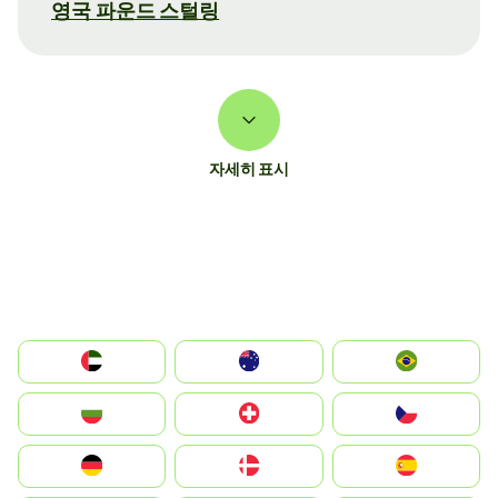
영국 파운드 스털링
자세히 표시
الإمارات العربية المتحدة
Australia
Brazil
България
Switzerland
Czechia
Deutschland
Denmark
España