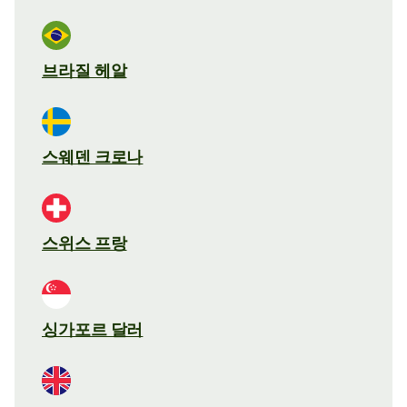
브라질 헤알
스웨덴 크로나
스위스 프랑
싱가포르 달러