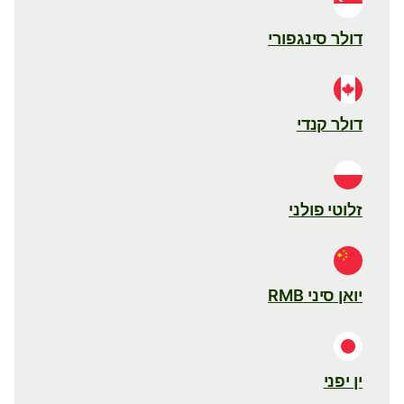
דולר סינגפורי
דולר קנדי
זלוטי פולני
יואן סיני RMB
ין יפני