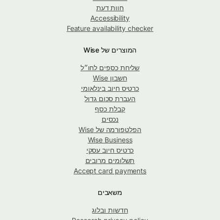
חוות דעת
Accessibility
Feature availability checker
המוצרים של Wise
שליחת כספים לחו״ל
חשבון Wise
כרטיס חיוב בינלאומי
העברת סכום גדול
קבלת כסף
נכסים
הפלטפורמה של Wise
Wise Business
כרטיס חיוב עסקי
תשלומים מרובים
Accept card payments
משאבים
חדשות ובלוג