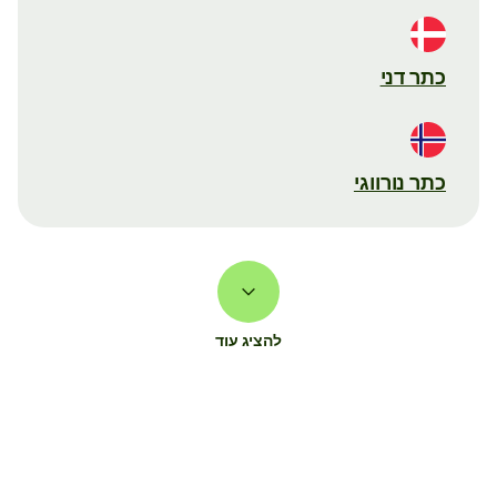
כתר דני
כתר נורווגי
להציג עוד