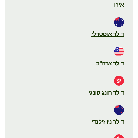
אירו
דולר אוסטרלי
דולר ארה"ב
דולר הונג קונגי
דולר ניו זילנדי