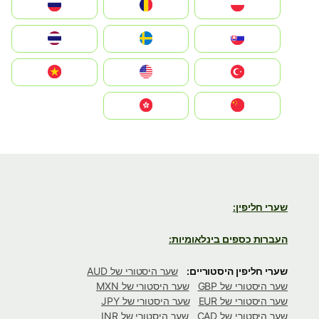
Polska
România
Россия
Slovensko
Ruoŧŧa
ไทย
Türkiye
United States
Vietnam
中国
中國香港特別行政區
שערי חליפין:
העברות כספים בינלאומיות:
שערי חליפין היסטוריים:
שער היסטורי של AUD
שער היסטורי של GBP
שער היסטורי של MXN
שער היסטורי של EUR
שער היסטורי של JPY
שער היסטורי של CAD
שער היסטורי של INR