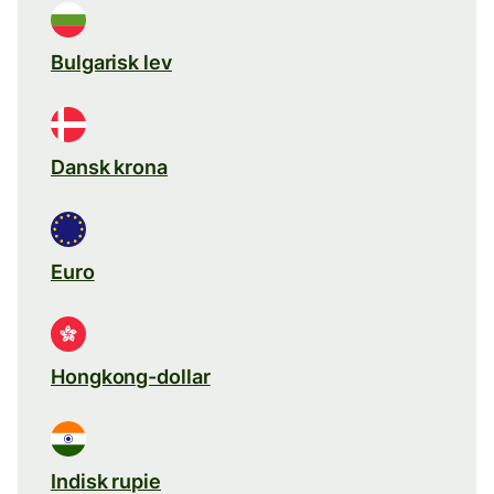
Bulgarisk lev
Dansk krona
Euro
Hongkong-dollar
Indisk rupie