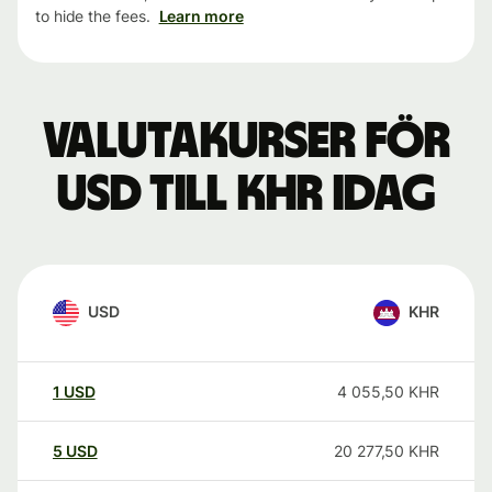
to hide the fees.
Learn more
Valutakurser för
USD till KHR idag
USD
KHR
1
USD
4 055,50
KHR
5
USD
20 277,50
KHR