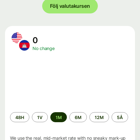
Följ valutakursen
0
No change
Time
48H
1V
1M
6M
12M
5Å
period
We use the real, mid-market rate with no sneaky mark-up