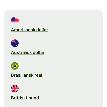
Amerikansk dollar
Australisk dollar
Brasiliansk real
Brittiskt pund