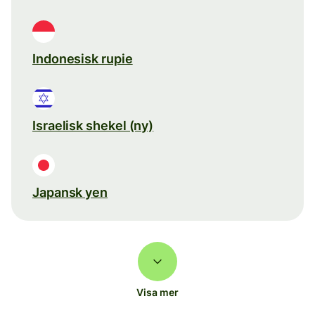
Indonesisk rupie
Israelisk shekel (ny)
Japansk yen
Visa mer