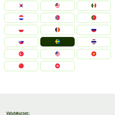
South Korea
Malay
Mexico
Nederland
Norge
Portugal
Polska
România
Россия
Ruoŧŧa
Slovensko
ไทย
Türkiye
United States
Vietnam
中国
中國香港特別行政區
Valutakurser: