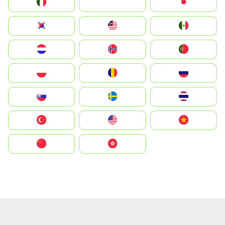
Italia
JA
Japan
South Korea
Malay
Mexico
Nederland
Norge
Portugal
Polska
România
Россия
Slovensko
Ruoŧŧa
ไทย
Türkiye
United States
Vietnam
中国
中國香港特別行政區