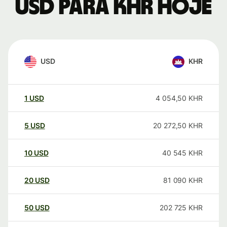
USD para KHR hoje
USD
KHR
1
USD
4 054,50
KHR
5
USD
20 272,50
KHR
10
USD
40 545
KHR
20
USD
81 090
KHR
50
USD
202 725
KHR