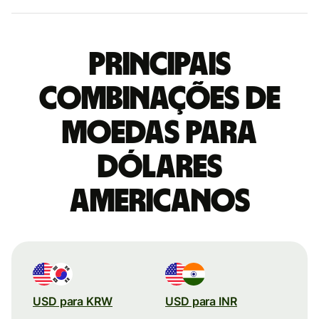
Principais
combinações de
moedas para
Dólares
americanos
USD para KRW
USD para INR