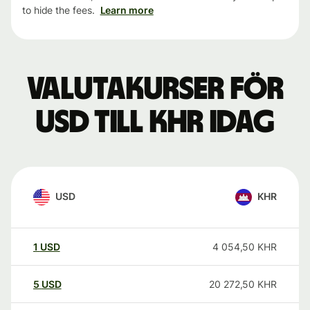
to hide the fees.
Learn more
Valutakurser för
USD till KHR idag
USD
KHR
1
USD
4 054,50
KHR
5
USD
20 272,50
KHR