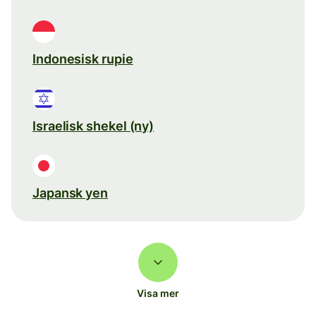
Indonesisk rupie
Israelisk shekel (ny)
Japansk yen
Visa mer