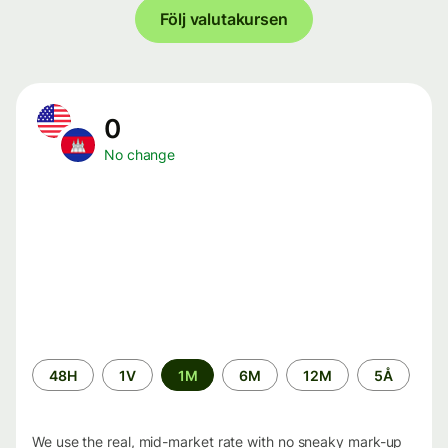
Följ valutakursen
0
No change
Time
48H
1V
1M
6M
12M
5Å
period
We use the real, mid-market rate with no sneaky mark-up