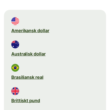
Amerikansk dollar
Australisk dollar
Brasiliansk real
Brittiskt pund