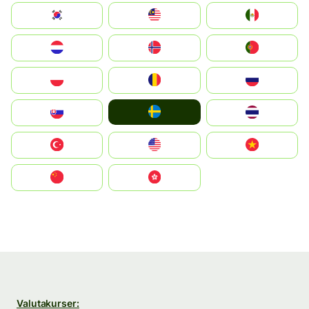
South Korea
Malay
Mexico
Nederland
Norge
Portugal
Polska
România
Россия
Ruoŧŧa
Slovensko
ไทย
Türkiye
United States
Vietnam
中国
中國香港特別行政區
Valutakurser: