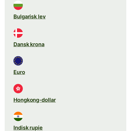
Bulgarisk lev
Dansk krona
Euro
Hongkong-dollar
Indisk rupie