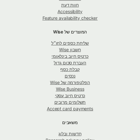
חוות דעת
Accessibility
Feature availability checker
המוצרים של Wise
שליחת כספים לחו״ל
חשבון Wise
כרטיס חיוב בינלאומי
העברת סכום גדול
קבלת כסף
נכסים
הפלטפורמה של Wise
Wise Business
כרטיס חיוב עסקי
תשלומים מרובים
Accept card payments
משאבים
חדשות ובלוג