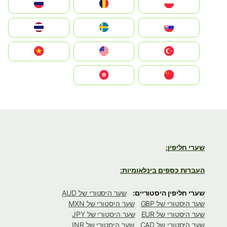
Polska
România
Россия
Slovensko
Ruoŧŧa
ไทย
Türkiye
United States
Vietnam
中国
中國香港特別行政區
שערי חליפין:
העברות כספים בינלאומיות:
שערי חליפין היסטוריים:
שער היסטורי של AUD
שער היסטורי של GBP
שער היסטורי של MXN
שער היסטורי של EUR
שער היסטורי של JPY
שער היסטורי של CAD
שער היסטורי של INR