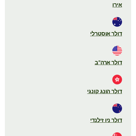
אירו
דולר אוסטרלי
דולר ארה"ב
דולר הונג קונגי
דולר ניו זילנדי