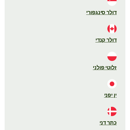
דולר סינגפורי
דולר קנדי
זלוטי פולני
ין יפני
כתר דני