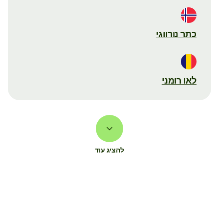
כתר נורווגי
לאו רומני
להציג עוד