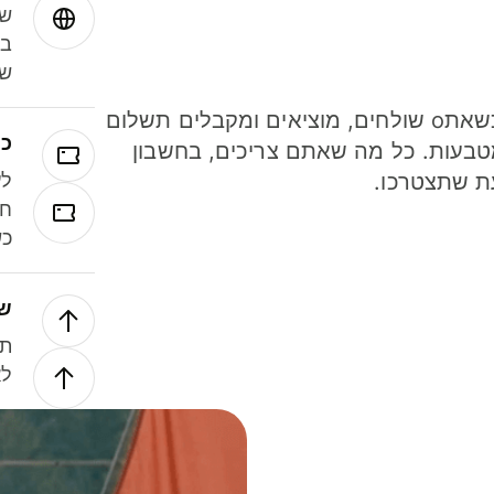
שמ
במ
שנ
חסכו כסף כשאתo שולחים, מוציאים ומקבלים תשלום
כר
ל 40 מטבעות. כל מה שאתם צריכים, בחשבון
ת שתצטרכו.
לע
חל
כש
של
תנ
לא