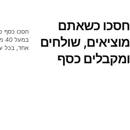
חסכו כשאתם
מוציאים, שולחים
במע
אחד, בכל ע
ומקבלים כסף