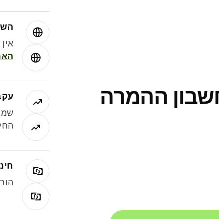
השו
אין עמ
האמ
חשבון ההמרה
עקב
שמר
החלי
חינם
הורי