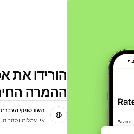
הורידו את א
ההמרה החינמית
השוו ספקי העברת 
אין עמלות נסתרות. עם Wise תמיד תק