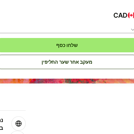
CAD
שלחו כסף
מעקב אחר שער החליפין
נה
בע