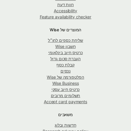
חוות דעת
Accessibility
Feature availability checker
המוצרים של Wise
שליחת כספים לחו״ל
חשבון Wise
כרטיס חיוב בינלאומי
העברת סכום גדול
קבלת כסף
נכסים
הפלטפורמה של Wise
Wise Business
כרטיס חיוב עסקי
תשלומים מרובים
Accept card payments
משאבים
חדשות ובלוג