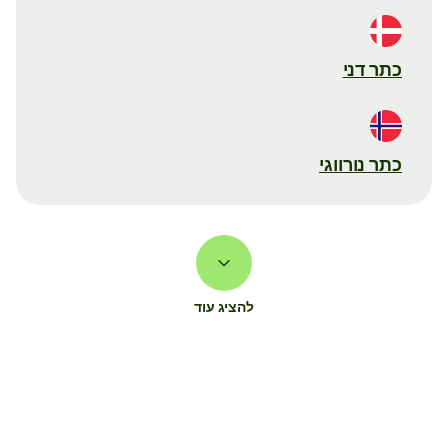
כתר דני
כתר נורווגי
להציג עוד