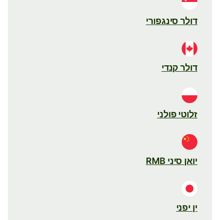
דולר סינגפורי
דולר קנדי
זלוטי פולני
יואן סיני RMB
ין יפני