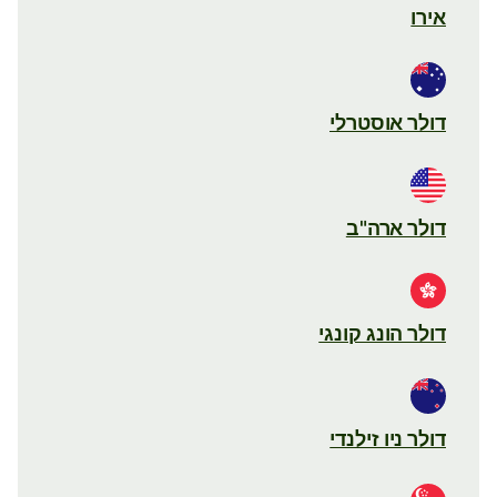
אירו
דולר אוסטרלי
דולר ארה"ב
דולר הונג קונגי
דולר ניו זילנדי