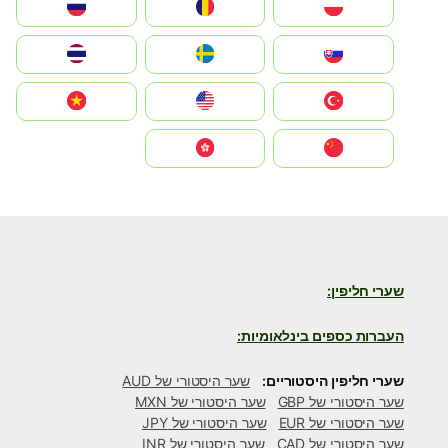
Polska
România
Россия
Slovensko
Ruoŧŧa
ไทย
Türkiye
United States
Vietnam
中国
中國香港特別行政區
שערי חליפין:
העברות כספים בינלאומיות:
שערי חליפין היסטוריים:
שער היסטורי של AUD
שער היסטורי של GBP
שער היסטורי של MXN
שער היסטורי של EUR
שער היסטורי של JPY
שער היסטורי של CAD
שער היסטורי של INR