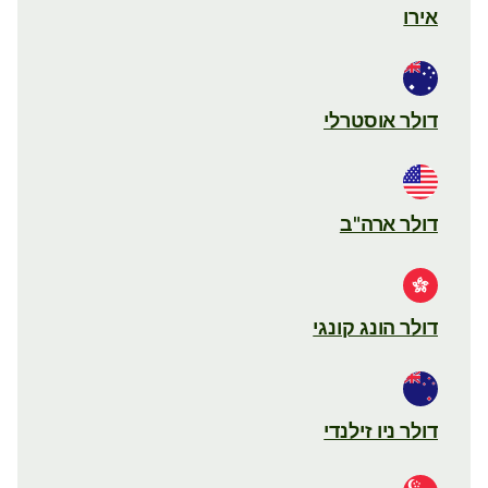
אירו
דולר אוסטרלי
דולר ארה"ב
דולר הונג קונגי
דולר ניו זילנדי