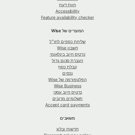
חוות דעת
Accessibility
Feature availability checker
המוצרים של Wise
שליחת כספים לחו״ל
חשבון Wise
כרטיס חיוב בינלאומי
העברת סכום גדול
קבלת כסף
נכסים
הפלטפורמה של Wise
Wise Business
כרטיס חיוב עסקי
תשלומים מרובים
Accept card payments
משאבים
חדשות ובלוג