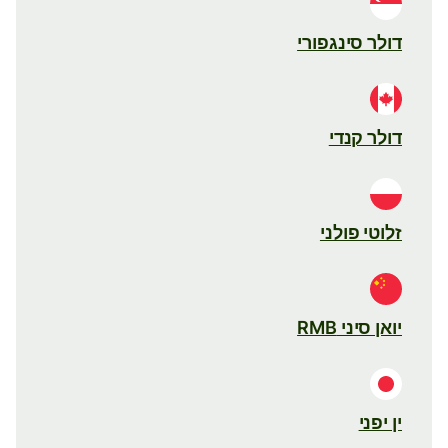
דולר סינגפורי
דולר קנדי
זלוטי פולני
יואן סיני RMB
ין יפני