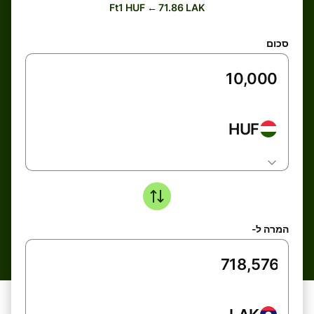
Ft1 HUF ← 71.86 LAK
סכום
HUF
המרה ל-