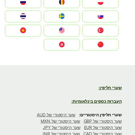
Polska
România
Россия
Slovensko
Ruoŧŧa
ไทย
Türkiye
United States
Vietnam
中国
中國香港特別行政區
שערי חליפין:
העברות כספים בינלאומיות:
שערי חליפין היסטוריים:
שער היסטורי של AUD
שער היסטורי של GBP
שער היסטורי של MXN
שער היסטורי של EUR
שער היסטורי של JPY
שער היסטורי של CAD
שער היסטורי של INR