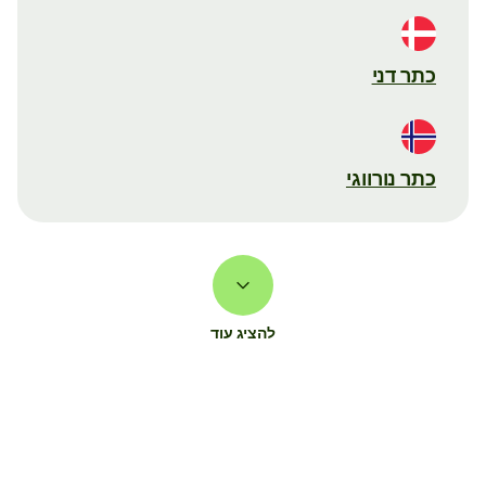
כתר דני
כתר נורווגי
להציג עוד