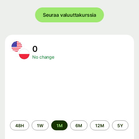
Seuraa valuuttakurssia
0
No change
Time
48H
1W
1M
6M
12M
5Y
period