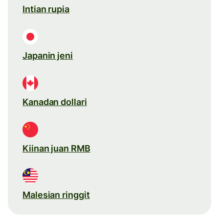
Intian rupia
Japanin jeni
Kanadan dollari
Kiinan juan RMB
Malesian ringgit