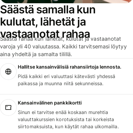
Säästä samalla kun
kulutat, lähetät ja
vastaanotat rahaa
Säästä rahaa kun lähetät, kulutat ja vastaanotat
varoja yli 40 valuutassa. Kaikki tarvitsemasi löytyy
aina yhdeltä ja samalta tilillä.
Hallitse kansainvälisiä rahansiirtoja lennosta.
Pidä kaikki eri valuuttasi kätevästi yhdessä
paikassa ja muunna niitä sekunneissa.
Kansainvälinen pankkikortti
Sinun ei tarvitse enää koskaan murehtia
valuuttakurssien korotuksista tai korkeista
siirtomaksuista, kun käytät rahaa ulkomailla.