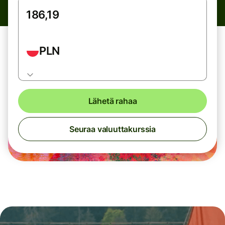
PLN
Lähetä rahaa
Seuraa valuuttakurssia