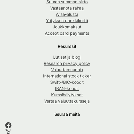
Suuren summan siirto
Vastaanota rahaa
Wise-alusta
Yrityksen pankkikortti
Joukkomaksut
Accept card payments
Resurssit
Uutiset ja blogi
Research privacy policy
Valuuttamuunnin
International stock ticker
Swift-/BIC-koodit
IBAN-koodit
Kurssihälytykset
Vertaa valuuttakursseja
Seuraa meitä