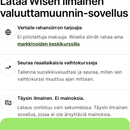
Lataa Wisen ilmainen
valuuttamuunnin-sovellus
Vertaile rahansiirron tarjoajia
Ei piilotettuja maksuja. Wisella siirrät rahaa aina
markkinoiden keskikurssilla
.
Seuraa reaaliaikaisia vaihtokursseja
Tallenna suosikkivaluuttasi ja seuraa, miten sen
vaihtokurssi muuttuu ajan mittaan.
Täysin ilmainen. Ei mainoksia.
Lataus onnistuu vain sekunneissa. Täysin ilmainen
sovellus, jossa ei ole ärsyttäviä mainoksia.