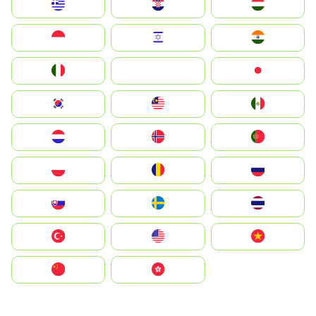
Greece
Hrvatska
Magyarország
Indonesia
Israel
India
Italia
JA
Japan
South Korea
Malay
Mexico
Nederland
Norge
Portugal
Polska
România
Россия
Slovensko
Ruoŧŧa
ไทย
Türkiye
United States
Vietnam
中国
中國香港特別行政區