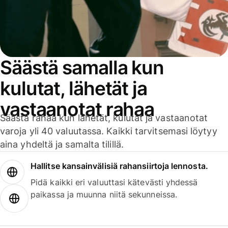
Säästä samalla kun
kulutat, lähetät ja
vastaanotat rahaa
Säästä rahaa kun lähetät, kulutat ja vastaanotat
varoja yli 40 valuutassa. Kaikki tarvitsemasi löytyy
aina yhdeltä ja samalta tilillä.
Hallitse kansainvälisiä rahansiirtoja lennosta.
Pidä kaikki eri valuuttasi kätevästi yhdessä
paikassa ja muunna niitä sekunneissa.