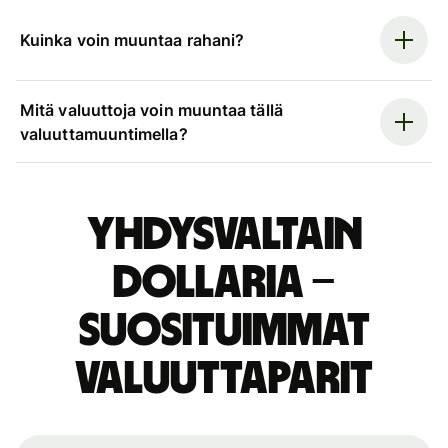
Kuinka voin muuntaa rahani?
Mitä valuuttoja voin muuntaa tällä
valuuttamuuntimella?
Yhdysvaltain
dollaria –
suosituimmat
valuuttaparit