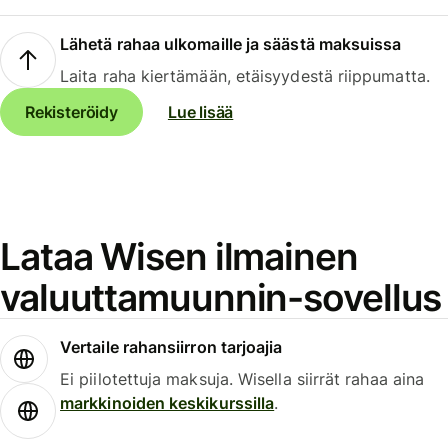
Lähetä rahaa ulkomaille ja säästä maksuissa
Laita raha kiertämään, etäisyydestä riippumatta.
Rekisteröidy
Lue lisää
Lataa Wisen ilmainen
valuuttamuunnin-sovellus
Vertaile rahansiirron tarjoajia
Ei piilotettuja maksuja. Wisella siirrät rahaa aina
markkinoiden keskikurssilla
.