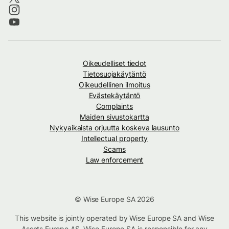
Oikeudelliset tiedot
Tietosuojakäytäntö
Oikeudellinen ilmoitus
Evästekäytäntö
Complaints
Maiden sivustokartta
Nykyaikaista orjuutta koskeva lausunto
Intellectual property
Scams
Law enforcement
© Wise Europe SA 2026
This website is jointly operated by Wise Europe SA and Wise
Assets Europe AS. Wise Europe SA is responsible for any