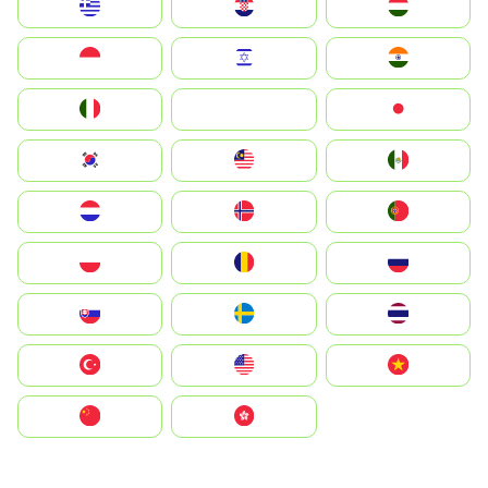
Greece
Hrvatska
Magyarország
Indonesia
Israel
India
Italia
JA
Japan
South Korea
Malay
Mexico
Nederland
Norge
Portugal
Polska
România
Россия
Slovensko
Ruoŧŧa
ไทย
Türkiye
United States
Vietnam
中国
中國香港特別行政區