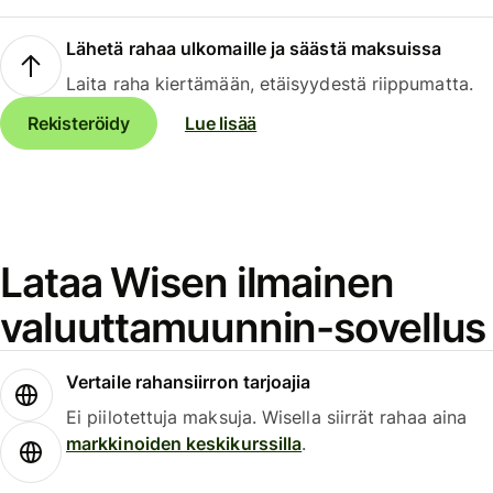
Lähetä rahaa ulkomaille ja säästä maksuissa
Laita raha kiertämään, etäisyydestä riippumatta.
Rekisteröidy
Lue lisää
Lataa Wisen ilmainen
valuuttamuunnin-sovellus
Vertaile rahansiirron tarjoajia
Ei piilotettuja maksuja. Wisella siirrät rahaa aina
markkinoiden keskikurssilla
.