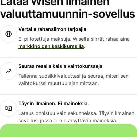
Lataa Wisen ilmainen
valuuttamuunnin-sovellus
Vertaile rahansiirron tarjoajia
Ei piilotettuja maksuja. Wisella siirrät rahaa aina
markkinoiden keskikurssilla
.
Seuraa reaaliaikaisia vaihtokursseja
Tallenna suosikkivaluuttasi ja seuraa, miten sen
vaihtokurssi muuttuu ajan mittaan.
Täysin ilmainen. Ei mainoksia.
Lataus onnistuu vain sekunneissa. Täysin ilmainen
sovellus, jossa ei ole ärsyttäviä mainoksia.