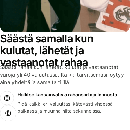
Säästä samalla kun
kulutat, lähetät ja
vastaanotat rahaa
Säästä rahaa kun lähetät, kulutat ja vastaanotat
varoja yli 40 valuutassa. Kaikki tarvitsemasi löytyy
aina yhdeltä ja samalta tilillä.
Hallitse kansainvälisiä rahansiirtoja lennosta.
Pidä kaikki eri valuuttasi kätevästi yhdessä
paikassa ja muunna niitä sekunneissa.