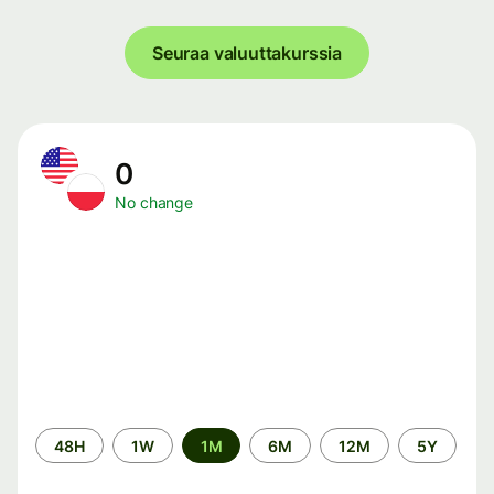
Seuraa valuuttakurssia
0
No change
Time
48H
1W
1M
6M
12M
5Y
period