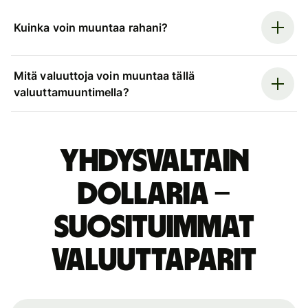
Kuinka voin muuntaa rahani?
Mitä valuuttoja voin muuntaa tällä
valuuttamuuntimella?
Yhdysvaltain
dollaria –
suosituimmat
valuuttaparit