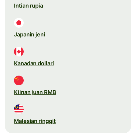
Intian rupia
Japanin jeni
Kanadan dollari
Kiinan juan RMB
Malesian ringgit