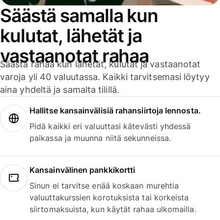
Säästä samalla kun
kulutat, lähetät ja
vastaanotat rahaa
Säästä rahaa kun lähetät, kulutat ja vastaanotat
varoja yli 40 valuutassa. Kaikki tarvitsemasi löytyy
aina yhdeltä ja samalta tilillä.
Hallitse kansainvälisiä rahansiirtoja lennosta.
Pidä kaikki eri valuuttasi kätevästi yhdessä
paikassa ja muunna niitä sekunneissa.
Kansainvälinen pankkikortti
Sinun ei tarvitse enää koskaan murehtia
valuuttakurssien korotuksista tai korkeista
siirtomaksuista, kun käytät rahaa ulkomailla.