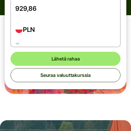
PLN
Lähetä rahaa
Seuraa valuuttakurssia