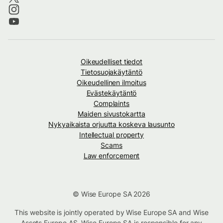
Oikeudelliset tiedot
Tietosuojakäytäntö
Oikeudellinen ilmoitus
Evästekäytäntö
Complaints
Maiden sivustokartta
Nykyaikaista orjuutta koskeva lausunto
Intellectual property
Scams
Law enforcement
© Wise Europe SA 2026
This website is jointly operated by Wise Europe SA and Wise
Assets Europe AS. Wise Europe SA is responsible for any