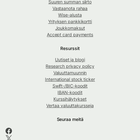
Suuren summan siirto
Vastaanota rahaa
Wise-alusta
Yrityksen pankkikortti
Joukkomaksut
Accept card payments
Resurssit
Uutiset ja blogi
Research privacy policy
Valuuttamuunnin
International stock ticker
Swift-/BIC-koodit
IBAN-koodit
Kurssihälytykset
Vertaa valuuttakursseja
Seuraa meitä