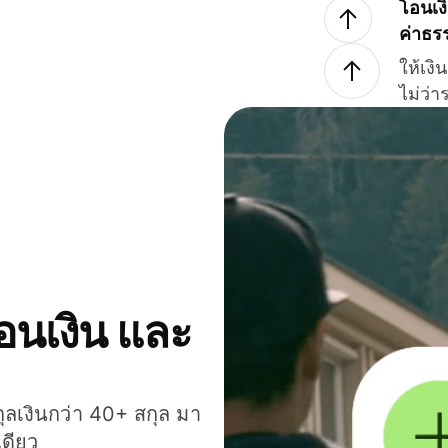
โอนเง
ค่าธร
ให้เง
ไม่ว่
โอนเงิน และ
กุลเงินกว่า 40+ สกุล มา
เดียว