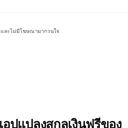
หมดและไม่มีโฆษณามากวนใจ
อปแปลงสกุลเงินฟรีของ