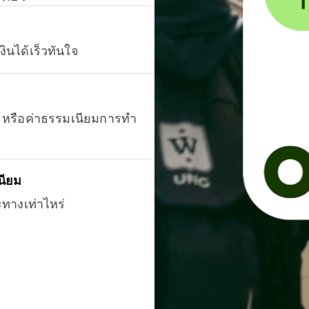
งินได้เร็วทันใจ
ยน หรือค่าธรรมเนียมการทำ
นียม
ะทางเท่าไหร่