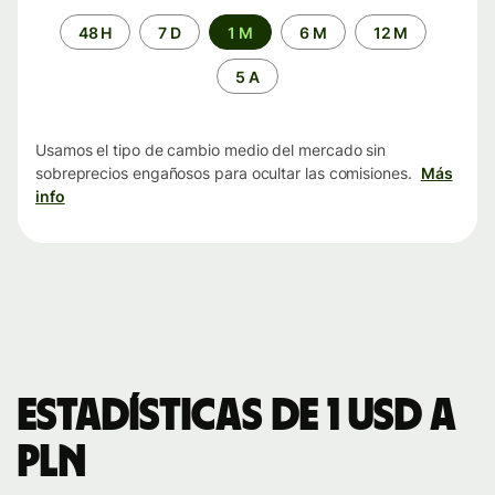
Periodo
48 H
7 D
1 M
6 M
12 M
de
tiempo
5 A
Usamos el tipo de cambio medio del mercado sin
sobreprecios engañosos para ocultar las comisiones.
Más
info
Estadísticas de 1 USD a
PLN