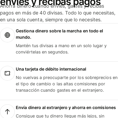
envíes y recibas pagos
Ahorra dinero cuando envíes, gastes y recibas
pagos en más de 40 divisas. Todo lo que necesitas,
en una sola cuenta, siempre que lo necesites.
Gestiona dinero sobre la marcha en todo el
mundo.
Mantén tus divisas a mano en un solo lugar y
conviértelas en segundos.
Una tarjeta de débito internacional
No vuelvas a preocuparte por los sobreprecios en
el tipo de cambio o las altas comisiones por
transacción cuando gastes en el extranjero.
Envía dinero al extranjero y ahorra en comisiones
Consigue que tu dinero llegue más lejos, sin