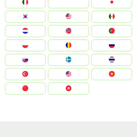
Italia
JA
Japan
South Korea
Malay
Mexico
Nederland
Norge
Portugal
Polska
România
Россия
Slovensko
Ruoŧŧa
ไทย
Türkiye
United States
Vietnam
中国
中國香港特別行政區