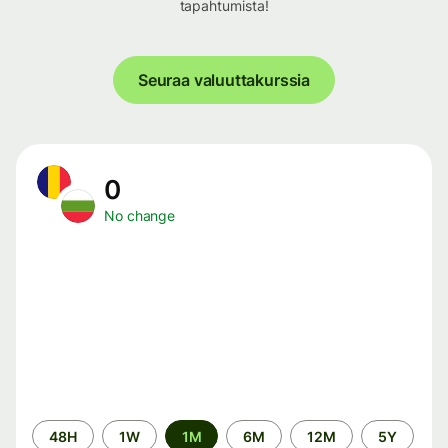
tapahtumista!
Seuraa valuuttakurssia
0
No change
Time
48H
1W
1M
6M
12M
5Y