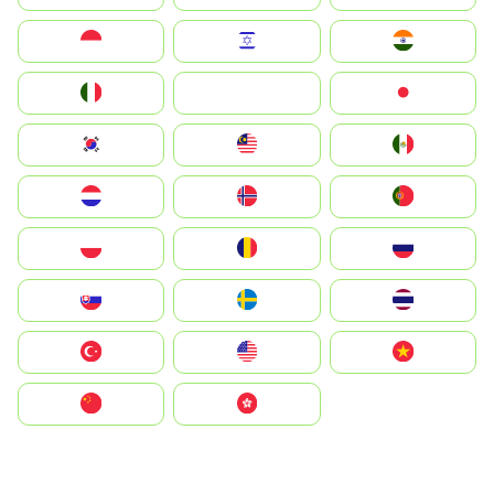
Indonesia
Israel
India
Italia
JA
Japan
South Korea
Malay
Mexico
Nederland
Norge
Portugal
Polska
România
Россия
Slovensko
Ruoŧŧa
ไทย
Türkiye
United States
Vietnam
中国
中國香港特別行政區