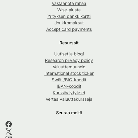
Vastaanota rahaa
Wise-alusta
Yrityksen pankkikortti
Joukkomaksut
Accept card payments
Resurssit
Uutiset ja blogi
Research privacy policy
Valuuttamuunnin
International stock ticker
Swift-/BIC-koodit
IBAN-koodit
Kurssihälytykset
Vertaa valuuttakursseja
Seuraa meitä