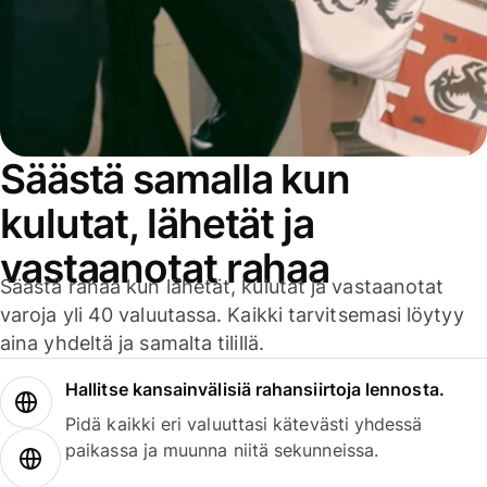
Säästä samalla kun
kulutat, lähetät ja
vastaanotat rahaa
Säästä rahaa kun lähetät, kulutat ja vastaanotat
varoja yli 40 valuutassa. Kaikki tarvitsemasi löytyy
aina yhdeltä ja samalta tilillä.
Hallitse kansainvälisiä rahansiirtoja lennosta.
Pidä kaikki eri valuuttasi kätevästi yhdessä
paikassa ja muunna niitä sekunneissa.