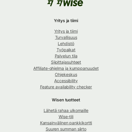
Yritys ja tiimi
Yritys ja tiimi
Turvallisuus
Lehdistö
Työpaikat
Palvelun tila
Sijoittajasuhteet
Affiliate-ohjelma ja kumppanuudet
Ohjekeskus
Accessibility
Feature availability checker
Wisen tuotteet
Lähetä rahaa ulkomaille
Wise-tili
Kansainvälinen pankkikortti
Suuren summan siirto