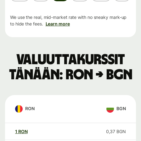
period
We use the real, mid-market rate with no sneaky mark-up
to hide the fees.
Learn more
Valuuttakurssit
tänään: RON → BGN
RON
BGN
1
RON
0,37
BGN