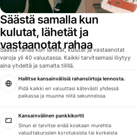
Säästä samalla kun
kulutat, lähetät ja
vastaanotat rahaa
Säästä rahaa kun lähetät, kulutat ja vastaanotat
varoja yli 40 valuutassa. Kaikki tarvitsemasi löytyy
aina yhdeltä ja samalta tilillä.
Hallitse kansainvälisiä rahansiirtoja lennosta.
Pidä kaikki eri valuuttasi kätevästi yhdessä
paikassa ja muunna niitä sekunneissa.
Kansainvälinen pankkikortti
Sinun ei tarvitse enää koskaan murehtia
valuuttakurssien korotuksista tai korkeista