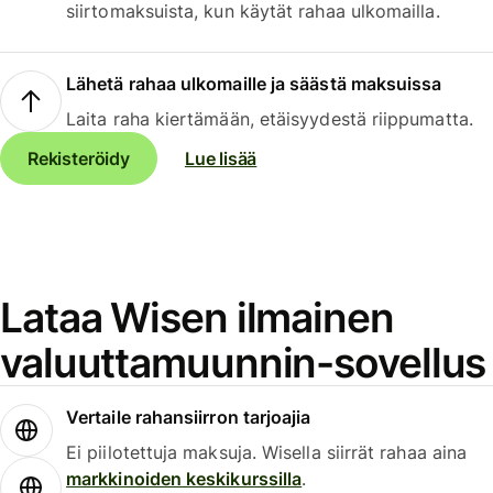
siirtomaksuista, kun käytät rahaa ulkomailla.
Lähetä rahaa ulkomaille ja säästä maksuissa
Laita raha kiertämään, etäisyydestä riippumatta.
Rekisteröidy
Lue lisää
Lataa Wisen ilmainen
valuuttamuunnin-sovellus
Vertaile rahansiirron tarjoajia
Ei piilotettuja maksuja. Wisella siirrät rahaa aina
markkinoiden keskikurssilla
.