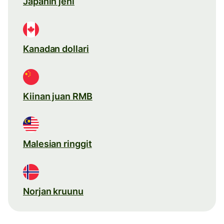
Japanin jeni
Kanadan dollari
Kiinan juan RMB
Malesian ringgit
Norjan kruunu