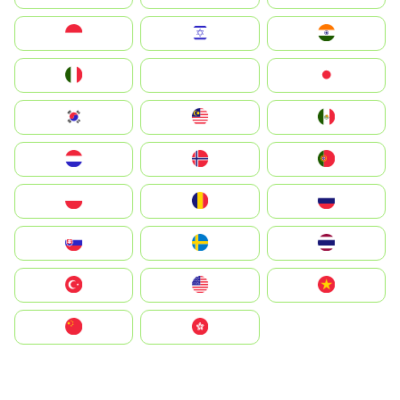
Indonesia
Israel
India
Italia
JA
Japan
South Korea
Malay
Mexico
Nederland
Norge
Portugal
Polska
România
Россия
Slovensko
Ruoŧŧa
ไทย
Türkiye
United States
Vietnam
中国
中國香港特別行政區