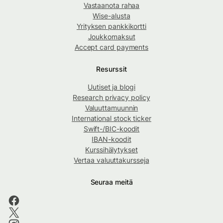
Vastaanota rahaa
Wise-alusta
Yrityksen pankkikortti
Joukkomaksut
Accept card payments
Resurssit
Uutiset ja blogi
Research privacy policy
Valuuttamuunnin
International stock ticker
Swift-/BIC-koodit
IBAN-koodit
Kurssihälytykset
Vertaa valuuttakursseja
Seuraa meitä