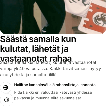
Säästä samalla kun
kulutat, lähetät ja
vastaanotat rahaa
Säästä rahaa kun lähetät, kulutat ja vastaanotat
varoja yli 40 valuutassa. Kaikki tarvitsemasi löytyy
aina yhdeltä ja samalta tilillä.
Hallitse kansainvälisiä rahansiirtoja lennosta.
Pidä kaikki eri valuuttasi kätevästi yhdessä
paikassa ja muunna niitä sekunneissa.