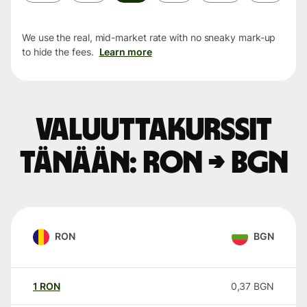
period
We use the real, mid-market rate with no sneaky mark-up
to hide the fees.
Learn more
Valuuttakurssit
tänään: RON → BGN
RON
BGN
1
RON
0,37
BGN