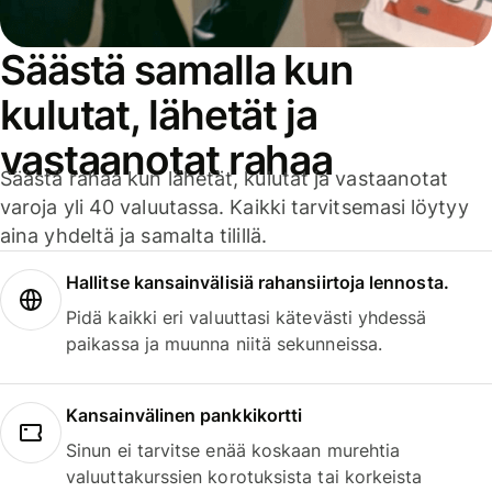
Säästä samalla kun
kulutat, lähetät ja
vastaanotat rahaa
Säästä rahaa kun lähetät, kulutat ja vastaanotat
varoja yli 40 valuutassa. Kaikki tarvitsemasi löytyy
aina yhdeltä ja samalta tilillä.
Hallitse kansainvälisiä rahansiirtoja lennosta.
Pidä kaikki eri valuuttasi kätevästi yhdessä
paikassa ja muunna niitä sekunneissa.
Kansainvälinen pankkikortti
Sinun ei tarvitse enää koskaan murehtia
valuuttakurssien korotuksista tai korkeista