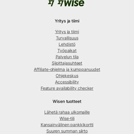
Yritys ja tiimi
Yritys ja tiimi
Turvallisuus
Lehdistö
Työpaikat
Palvelun tila
Sijoittajasuhteet
Affiliate-ohjelma ja kumppanuudet
Ohjekeskus
Accessibility
Feature availability checker
Wisen tuotteet
Lähetä rahaa ulkomaille
Wise-tili
Kansainvälinen pankkikortti
Suuren summan siirto