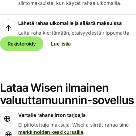
siirtomaksuista, kun käytät rahaa ulkomailla.
Lähetä rahaa ulkomaille ja säästä maksuissa
Laita raha kiertämään, etäisyydestä riippumatta.
Rekisteröidy
Lue lisää
Lataa Wisen ilmainen
valuuttamuunnin-sovellus
Vertaile rahansiirron tarjoajia
Ei piilotettuja maksuja. Wisella siirrät rahaa aina
markkinoiden keskikurssilla
.