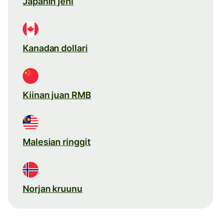
Japanin jeni
Kanadan dollari
Kiinan juan RMB
Malesian ringgit
Norjan kruunu