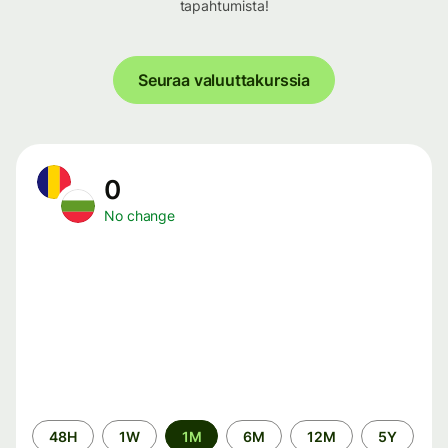
tapahtumista!
Seuraa valuuttakurssia
0
No change
Time
48H
1W
1M
6M
12M
5Y