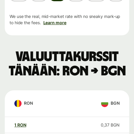
period
We use the real, mid-market rate with no sneaky mark-up
to hide the fees.
Learn more
Valuuttakurssit
tänään: RON → BGN
RON
BGN
1
RON
0,37
BGN