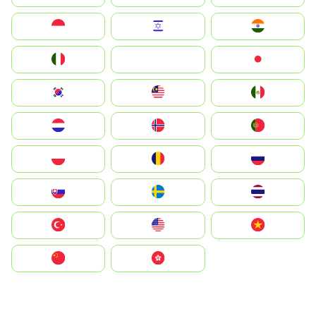
Indonesia
Israel
India
Italia
JA
Japan
South Korea
Malay
Mexico
Nederland
Norge
Portugal
Polska
România
Россия
Slovensko
Ruoŧŧa
ไทย
Türkiye
United States
Vietnam
中国
中國香港特別行政區