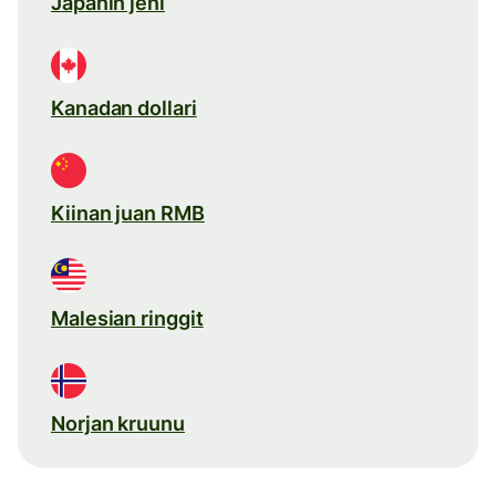
Japanin jeni
Kanadan dollari
Kiinan juan RMB
Malesian ringgit
Norjan kruunu