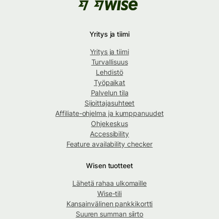
Yritys ja tiimi
Yritys ja tiimi
Turvallisuus
Lehdistö
Työpaikat
Palvelun tila
Sijoittajasuhteet
Affiliate-ohjelma ja kumppanuudet
Ohjekeskus
Accessibility
Feature availability checker
Wisen tuotteet
Lähetä rahaa ulkomaille
Wise-tili
Kansainvälinen pankkikortti
Suuren summan siirto