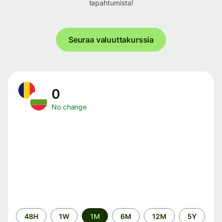
tapahtumista!
Seuraa valuuttakurssia
0
No change
Time
48H
1W
1M
6M
12M
5Y