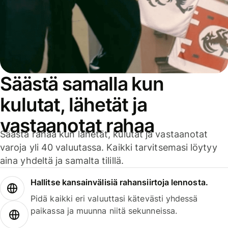
Säästä samalla kun
kulutat, lähetät ja
vastaanotat rahaa
Säästä rahaa kun lähetät, kulutat ja vastaanotat
varoja yli 40 valuutassa. Kaikki tarvitsemasi löytyy
aina yhdeltä ja samalta tilillä.
Hallitse kansainvälisiä rahansiirtoja lennosta.
Pidä kaikki eri valuuttasi kätevästi yhdessä
paikassa ja muunna niitä sekunneissa.