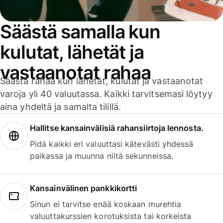
Säästä samalla kun
kulutat, lähetät ja
vastaanotat rahaa
Säästä rahaa kun lähetät, kulutat ja vastaanotat
varoja yli 40 valuutassa. Kaikki tarvitsemasi löytyy
aina yhdeltä ja samalta tilillä.
Hallitse kansainvälisiä rahansiirtoja lennosta.
Pidä kaikki eri valuuttasi kätevästi yhdessä
paikassa ja muunna niitä sekunneissa.
Kansainvälinen pankkikortti
Sinun ei tarvitse enää koskaan murehtia
valuuttakurssien korotuksista tai korkeista