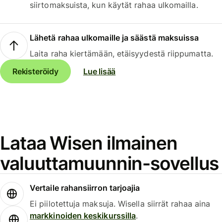
siirtomaksuista, kun käytät rahaa ulkomailla.
Lähetä rahaa ulkomaille ja säästä maksuissa
Laita raha kiertämään, etäisyydestä riippumatta.
Rekisteröidy
Lue lisää
Lataa Wisen ilmainen
valuuttamuunnin-sovellus
Vertaile rahansiirron tarjoajia
Ei piilotettuja maksuja. Wisella siirrät rahaa aina
markkinoiden keskikurssilla
.