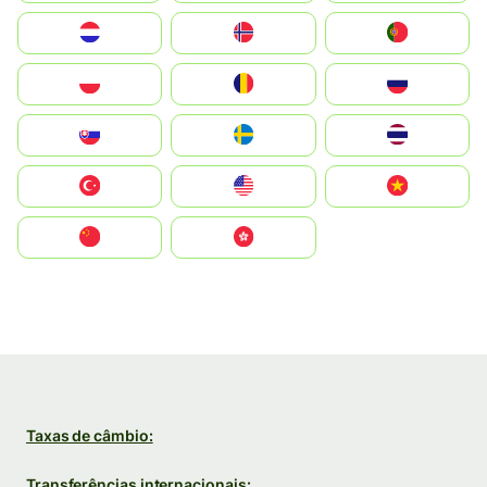
Nederland
Norge
Portugal
Polska
România
Россия
Slovensko
Ruoŧŧa
ไทย
Türkiye
United States
Vietnam
中国
中國香港特別行政區
Taxas de câmbio:
Transferências internacionais: