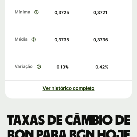
Mínima
0,3725
0,3721
Média
0,3735
0,3736
Variação
-0.13
%
-0.42
%
Ver histórico completo
Taxas de câmbio de
RON para BGN hoje