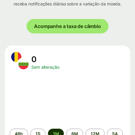
receba notificações diárias sobre a variação da moeda.
Acompanhe a taxa de câmbio
0
Sem alteração
Período
48h
1S
1M
6M
12M
5A