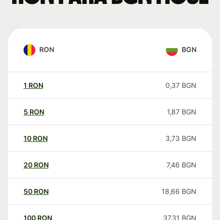
RON
BGN
1
RON
0,37
BGN
5
RON
1,87
BGN
10
RON
3,73
BGN
20
RON
7,46
BGN
50
RON
18,66
BGN
100
RON
37,31
BGN