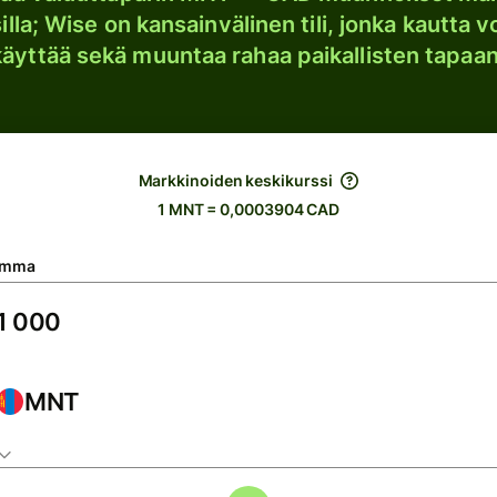
lla; Wise on kansainvälinen tili, jonka kautta vo
käyttää sekä muuntaa rahaa paikallisten tapaan
Markkinoiden keskikurssi
1 MNT = 0,0003904 CAD
umma
MNT