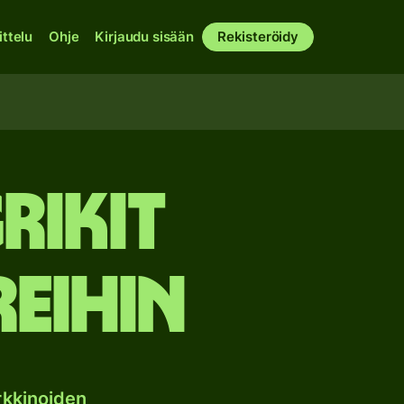
ittelu
Ohje
Kirjaudu sisään
Rekisteröidy
rikit
eihin
rkkinoiden