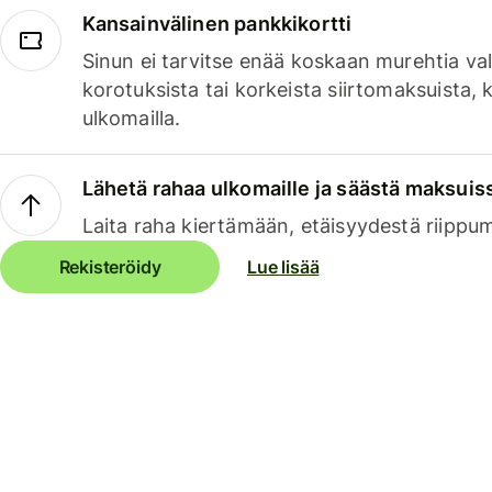
Kansainvälinen pankkikortti
Sinun ei tarvitse enää koskaan murehtia va
korotuksista tai korkeista siirtomaksuista,
ulkomailla.
Lähetä rahaa ulkomaille ja säästä maksuis
Laita raha kiertämään, etäisyydestä riippu
Rekisteröidy
Lue lisää