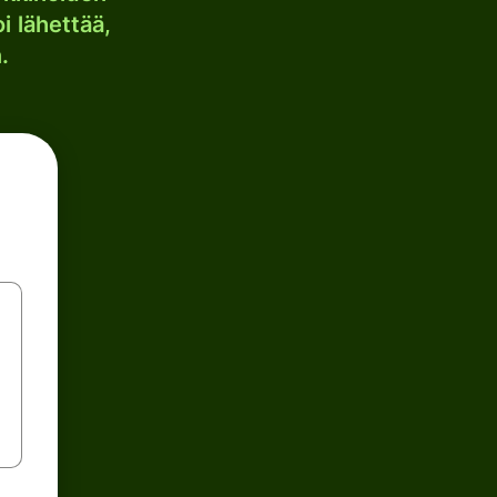
i lähettää,
.