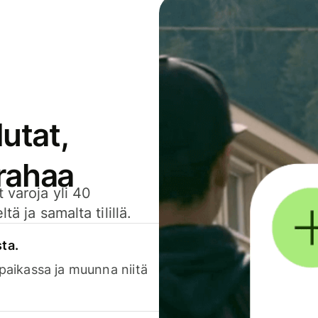
utat,
 rahaa
 varoja yli 40
ä ja samalta tilillä.
sta.
 paikassa ja muunna niitä