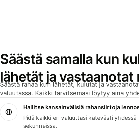
Säästä samalla kun kul
lähetät ja vastaanotat
Säästä rahaa kun lähetät, kulutat ja vastaanotat
valuutassa. Kaikki tarvitsemasi löytyy aina yhdelt
Hallitse kansainvälisiä rahansiirtoja lenno
Pidä kaikki eri valuuttasi kätevästi yhdessä
sekunneissa.