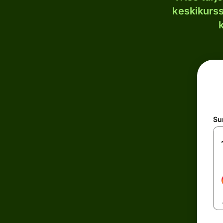
keskikurssi
S