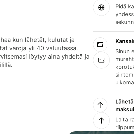
Pidä ka
yhdess
sekunn
haa kun lähetät, kulutat ja
Kansai
at varoja yli 40 valuutassa.
Sinun e
rvitsemasi löytyy aina yhdeltä ja
mureht
lillä.
korotuk
siirtom
ulkomai
Lähetä 
maksu
Laita r
riippum