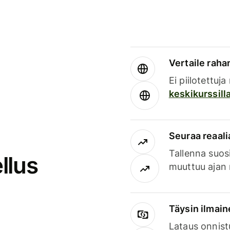
Vertaile rahan
Ei piilotettuj
keskikurssill
Seuraa reaali
Tallenna suosi
llus
muuttuu ajan 
Täysin ilmain
Lataus onnist