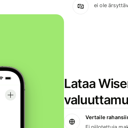
ei ole ärsyttä
Lataa Wise
valuuttamu
Vertaile rahansii
Ei piilotettuja ma