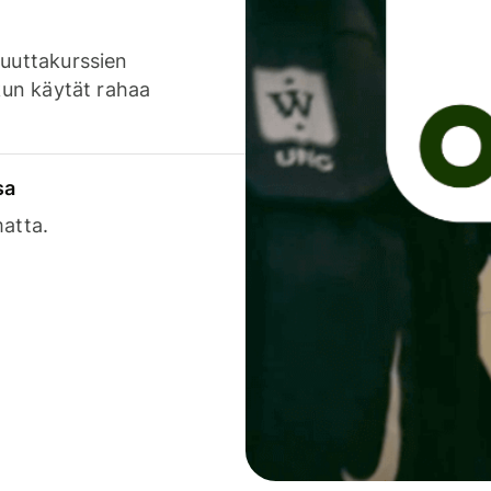
luuttakurssien
 kun käytät rahaa
sa
matta.