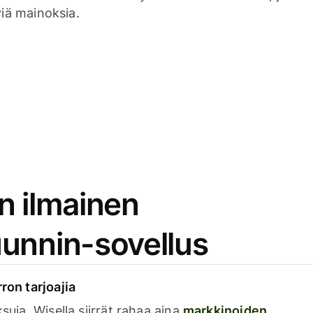
viä mainoksia.
n ilmainen
unnin-sovellus
rron tarjoajia
ksuja. Wisella siirrät rahaa aina
markkinoiden