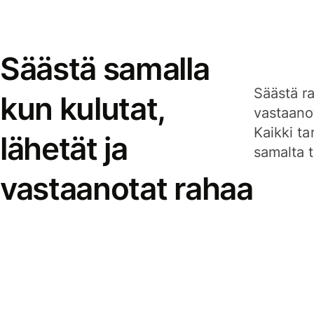
Säästä samalla
Säästä ra
kun kulutat,
vastaanot
Kaikki ta
lähetät ja
samalta ti
vastaanotat rahaa