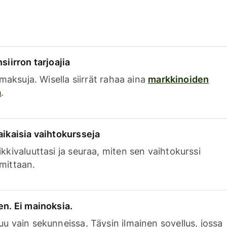
siirron tarjoajia
a maksuja. Wisella siirrät rahaa aina
markkinoiden
a
.
aikaisia vaihtokursseja
kkivaluuttasi ja seuraa, miten sen vaihtokurssi
mittaan.
en. Ei mainoksia.
uu vain sekunneissa. Täysin ilmainen sovellus, jossa