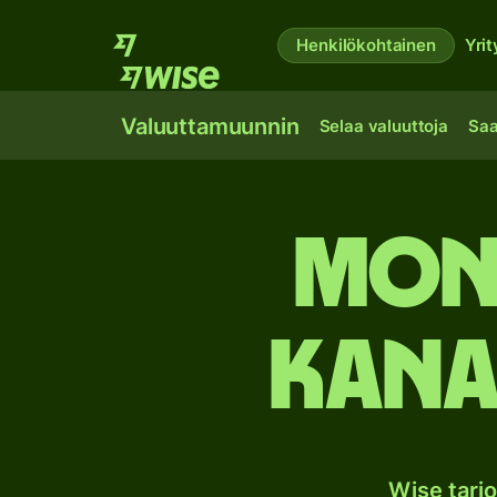
Henkilökohtainen
Yrit
Valuuttamuunnin
Selaa valuuttoja
Saa
Mong
Kana
Wise tarj