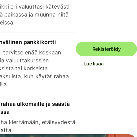
ikki eri valuuttasi kätevästi
ä paikassa ja muunna niitä
eissa.
nvälinen pankkikortti
Rekisteröidy
i tarvitse enää koskaan
ia valuuttakurssien
Lue lisää
sista tai korkeista
aksuista, kun käytät rahaa
lla.
rahaa ulkomaille ja säästä
issa
aha kiertämään, etäisyydestä
atta.