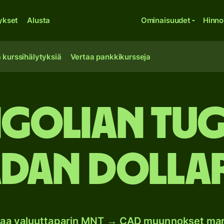
ykset
Alusta
Ominaisuudet
Hinno
 kurssihälytyksiä
Vertaa pankkikursseja
olian tug
dan dollar
oaa valuuttaparin MNT → CAD muunnokset ma