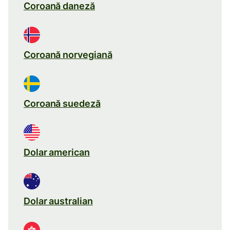
Coroană daneză
Coroană norvegiană
Coroană suedeză
Dolar american
Dolar australian