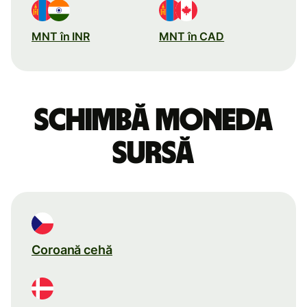
MNT în INR
MNT în CAD
Schimbă moneda
sursă
Coroană cehă