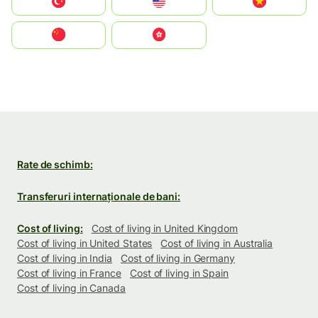
Türkiye
United States
Vietnam
中国
中國香港特別行政區
Rate de schimb:
Transferuri internaționale de bani:
Cost of living:
Cost of living in United Kingdom
Cost of living in United States
Cost of living in Australia
Cost of living in India
Cost of living in Germany
Cost of living in France
Cost of living in Spain
Cost of living in Canada