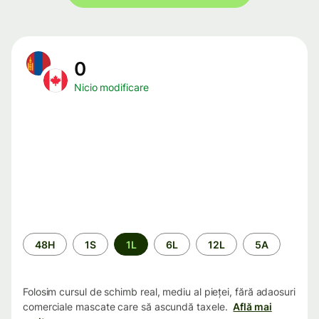
0
Nicio modificare
Perioada
48H
1S
1L
6L
12L
5A
Folosim cursul de schimb real, mediu al pieței, fără adaosuri
comerciale mascate care să ascundă taxele.
Află mai