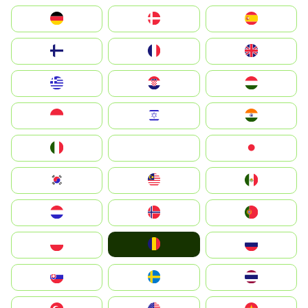
Deutschland
Denmark
España
Suomi
France
United Kingdom
Greece
Hrvatska
Magyarország
Indonesia
Israel
India
Italia
JA
Japan
South Korea
Malay
Mexico
Nederland
Norge
Portugal
România
Polska
Россия
Slovensko
Ruoŧŧa
ไทย