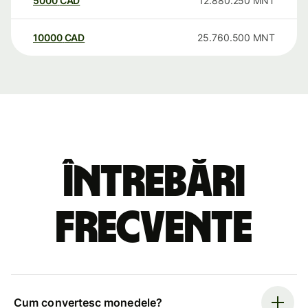
5000
CAD
12.880.250
MNT
10000
CAD
25.760.500
MNT
Întrebări
frecvente
Cum convertesc monedele?