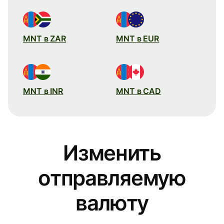
MNT в ZAR
MNT в EUR
MNT в INR
MNT в CAD
Изменить
отправляемую
валюту