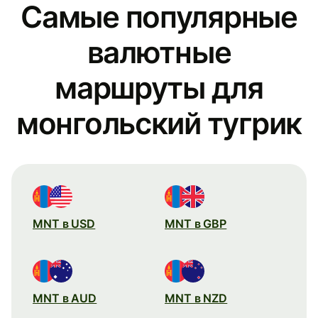
Самые популярные
валютные
маршруты для
монгольский тугрик
MNT в USD
MNT в GBP
MNT в AUD
MNT в NZD