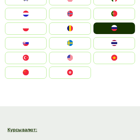
Nederland
Norge
Portugal
Россия
Polska
România
Slovensko
Ruoŧŧa
ไทย
Türkiye
United States
Vietnam
中国
中國香港特別行政區
Курсы валют: