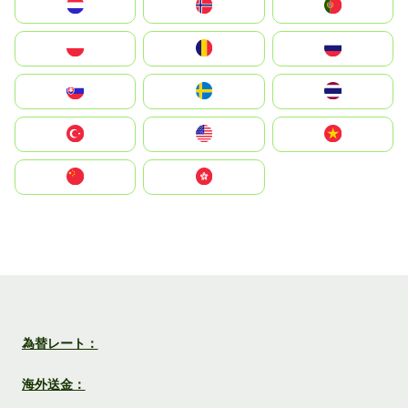
Nederland
Norge
Portugal
Polska
România
Россия
Slovensko
Ruoŧŧa
ไทย
Türkiye
United States
Vietnam
中国
中國香港特別行政區
為替レート：
海外送金：