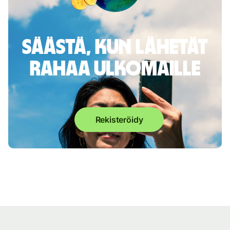
Säästä, kun lähetät
rahaa ulkomaille
Rekisteröidy