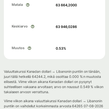
Matala
63 664,2000
Keskiarvo
63 946,0286
Muutos
0.53
%
Valuuttakurssi Kanadan dollari → Libanonin puntiin on tänään,
juuri tällä hetkellä 64244.2, mikä osoittaa 0.000 %:n muutosta
eilisestä. Viime viikon aikana Kanadan dollari on pysynyt
suhteellisen vakaana arvoltaan; arvo on noussut 0.549 % viikon
takaiseen arvoon verrattuna.
Viime viikon aikana valuuttakurssi Kanadan dollari → Libanonin
puntiin on vaihdellut korkeimmasta arvosta 64265 07-08-2026