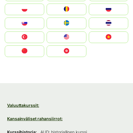
Polska
România
Россия
Slovensko
Ruoŧŧa
ไทย
Türkiye
United States
Vietnam
中国
中國香港特別行政區
Valuuttakurssit:
Kansainväliset rahansiirrot:
Kurssihistoria:
AUD: historiallinen kurssi