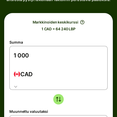
Markkinoiden keskikurssi
1 CAD = 64 240 LBP
Summa
CAD
Muunnettu valuutaksi