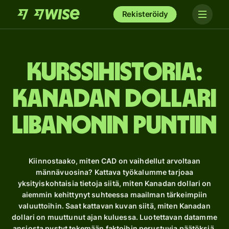
Rekisteröidy
Kurssihistoria:
Kanadan dollari
Libanonin puntiin
Kiinnostaako, miten CAD on vaihdellut arvoltaan
männävuosina? Kattava työkalumme tarjoaa
yksityiskohtaisia ​​tietoja siitä, miten Kanadan dollari on
aiemmin kehittynyt suhteessa maailman tärkeimpiin
valuuttoihin. Saat kattavan kuvan siitä, miten Kanadan
dollari on muuttunut ajan kuluessa. Luotettavan datamme
ansiosta pystyt tekemään faktoihin perustuvia päätöksiä.