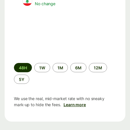
No change
Time
48H
1W
1M
6M
12M
period
5Y
We use the real, mid-market rate with no sneaky
mark-up to hide the fees.
Learn more