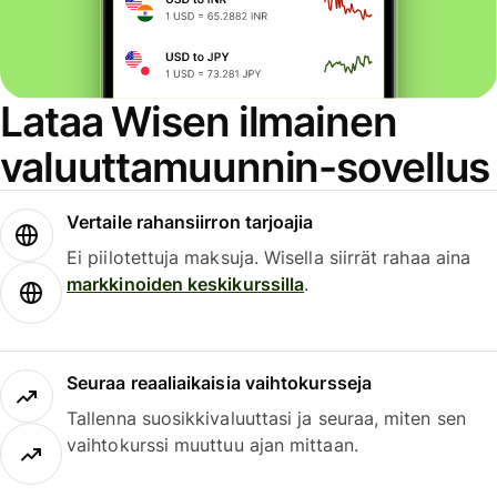
Lataa Wisen ilmainen
valuuttamuunnin-sovellus
Vertaile rahansiirron tarjoajia
Ei piilotettuja maksuja. Wisella siirrät rahaa aina
markkinoiden keskikurssilla
.
Seuraa reaaliaikaisia vaihtokursseja
Tallenna suosikkivaluuttasi ja seuraa, miten sen
vaihtokurssi muuttuu ajan mittaan.