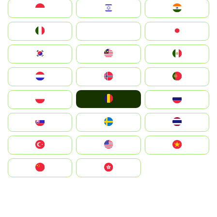
Indonesia
Israel
India
Italia
JA
Japan
South Korea
Malay
Mexico
Nederland
Norge
Portugal
România
Polska
Россия
Slovensko
Ruoŧŧa
ไทย
Türkiye
United States
Vietnam
中国
中國香港特別行政區