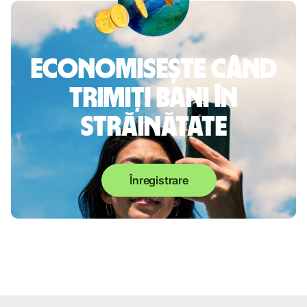
Economisește când
trimiți bani în
străinătate
Înregistrare