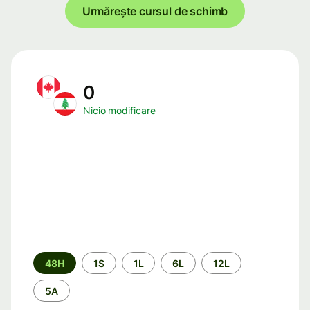
Urmărește cursul de schimb
0
Nicio modificare
Perioada
48H
1S
1L
6L
12L
5A