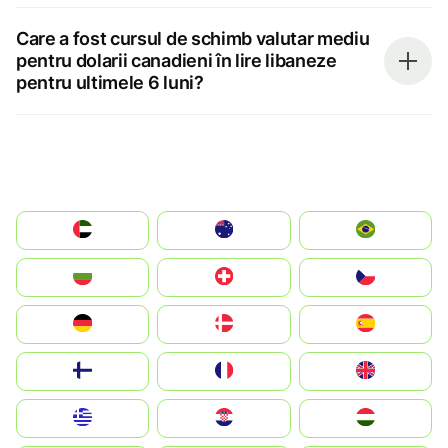
Care a fost cursul de schimb valutar mediu
pentru dolarii canadieni în lire libaneze
pentru ultimele 6 luni?
الإمارات العربية المتحدة
Australia
Brazil
България
Switzerland
Czechia
Deutschland
Denmark
España
Suomi
France
United Kingdom
Greece
Hrvatska
Magyarország