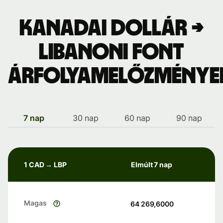
Kanadai dollár →
libanoni font
árfolyamelőzménye
7 nap
30 nap
60 nap
90 nap
1 CAD → LBP
Elmúlt 7 nap
Magas
64 269,6000