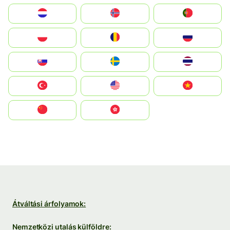
Nederland
Norge
Portugal
Polska
România
Россия
Slovensko
Ruoŧŧa
ไทย
Türkiye
United States
Vietnam
中国
中國香港特別行政區
Átváltási árfolyamok:
Nemzetközi utalás külföldre: