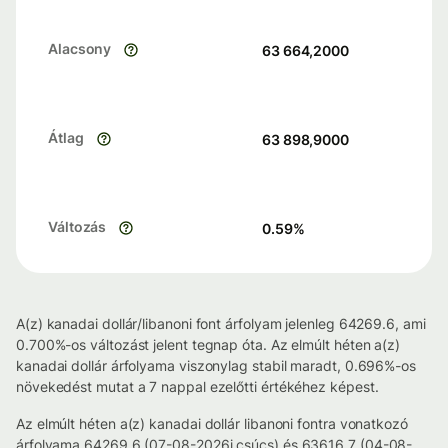
Alacsony
63 664,2000
Átlag
63 898,9000
Változás
0.59
%
A(z) kanadai dollár/libanoni font árfolyam jelenleg 64269.6, ami
0.700%-os változást jelent tegnap óta. Az elmúlt héten a(z)
kanadai dollár árfolyama viszonylag stabil maradt, 0.696%-os
növekedést mutat a 7 nappal ezelőtti értékéhez képest.
Az elmúlt héten a(z) kanadai dollár libanoni fontra vonatkozó
árfolyama 64269.6 (07-08-2026i csúcs) és 63616.7 (04-08-