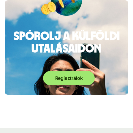
Spórolj a külföldi
utalásaidon
Regisztrálok