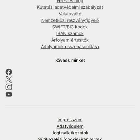
Hírek és blog
Kutatási adatvédelmi szabályzat
Valutaváltó
Nemzetközi részvényfigyelő
SWIFT/BIC kódok
IBAN számok
Árfolyam-értesítők
Árfolyamok összehasonlítása
Kövess minket
Impresszum
Adatvédelem
Jogi nyilatkozatok
Sütikezelési (cookie) irányelvek