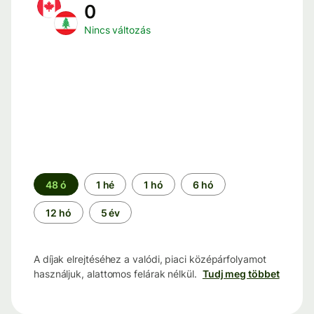
0
Nincs változás
Időszak
48 ó
1 hé
1 hó
6 hó
12 hó
5 év
A díjak elrejtéséhez a valódi, piaci középárfolyamot
használjuk, alattomos felárak nélkül.
Tudj meg többet