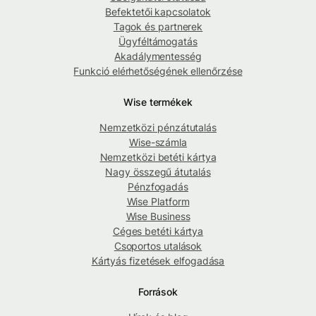
Befektetői kapcsolatok
Tagok és partnerek
Ügyféltámogatás
Akadálymentesség
Funkció elérhetőségének ellenőrzése
Wise termékek
Nemzetközi pénzátutalás
Wise-számla
Nemzetközi betéti kártya
Nagy összegű átutalás
Pénzfogadás
Wise Platform
Wise Business
Céges betéti kártya
Csoportos utalások
Kártyás fizetések elfogadása
Források