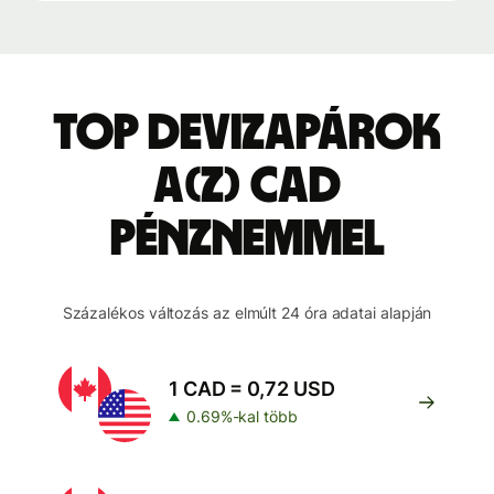
Top devizapárok
a(z) CAD
pénznemmel
Százalékos változás az elmúlt 24 óra adatai alapján
1 CAD = 0,72 USD
0.69%-kal több