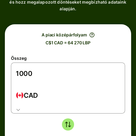
és hozz megalapozott döntéseket megbízható adataink
alapján.
A piaci középárfolyam
C$1 CAD = 64 270 LBP
Összeg
CAD