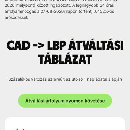
2026i mélypont) között ingadozott. A legnagyobb 24 órás
árfolyammozgás a 07-08-2026i napon történt, 0.452%-os
erősödéssel.
CAD -> LBP átváltási
táblázat
Százalékos változás az elmúlt az utolsó 1 nap adatai alapján
Átváltási árfolyam nyomon követése