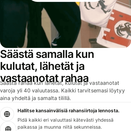
Säästä samalla kun
kulutat, lähetät ja
vastaanotat rahaa
Säästä rahaa kun lähetät, kulutat ja vastaanotat
varoja yli 40 valuutassa. Kaikki tarvitsemasi löytyy
aina yhdeltä ja samalta tilillä.
Hallitse kansainvälisiä rahansiirtoja lennosta.
Pidä kaikki eri valuuttasi kätevästi yhdessä
paikassa ja muunna niitä sekunneissa.