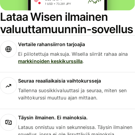
Lataa Wisen ilmainen
valuuttamuunnin-sovellus
Vertaile rahansiirron tarjoajia
Ei piilotettuja maksuja. Wisella siirrät rahaa aina
markkinoiden keskikurssilla
.
Seuraa reaaliaikaisia vaihtokursseja
Tallenna suosikkivaluuttasi ja seuraa, miten sen
vaihtokurssi muuttuu ajan mittaan.
Täysin ilmainen. Ei mainoksia.
Lataus onnistuu vain sekunneissa. Täysin ilmainen
sovellus, jossa ei ole ärsyttäviä mainoksia.