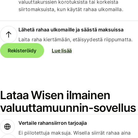
valuuttakurssien korotuksista tai korkeista
siirtomaksuista, kun käytät rahaa ulkomailla.
Lähetä rahaa ulkomaille ja säästä maksuissa
Laita raha kiertämään, etäisyydestä riippumatta.
Rekisteröidy
Lue lisää
Lataa Wisen ilmainen
valuuttamuunnin-sovellus
Vertaile rahansiirron tarjoajia
Ei piilotettuja maksuja. Wisella siirrät rahaa aina