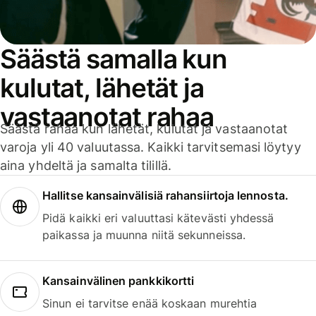
Säästä samalla kun
kulutat, lähetät ja
vastaanotat rahaa
Säästä rahaa kun lähetät, kulutat ja vastaanotat
varoja yli 40 valuutassa. Kaikki tarvitsemasi löytyy
aina yhdeltä ja samalta tilillä.
Hallitse kansainvälisiä rahansiirtoja lennosta.
Pidä kaikki eri valuuttasi kätevästi yhdessä
paikassa ja muunna niitä sekunneissa.
Kansainvälinen pankkikortti
Sinun ei tarvitse enää koskaan murehtia