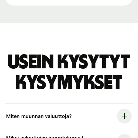
Usein kysytyt
kysymykset
Miten muunnan valuuttoja?
Miksi valuuttojen muuntokurssit