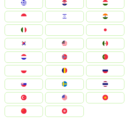
Greece
Hrvatska
Magyarország
Indonesia
Israel
India
Italia
JA
Japan
South Korea
Malay
Mexico
Nederland
Norge
Portugal
Polska
România
Россия
Slovensko
Ruoŧŧa
ไทย
Türkiye
United States
Vietnam
中国
中國香港特別行政區