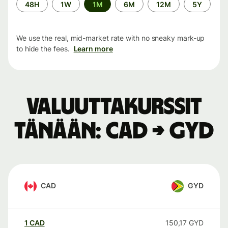
Time
48H
1W
1M
6M
12M
5Y
period
We use the real, mid-market rate with no sneaky mark-up
to hide the fees.
Learn more
Valuuttakurssit
tänään: CAD → GYD
CAD
GYD
1
CAD
150,17
GYD