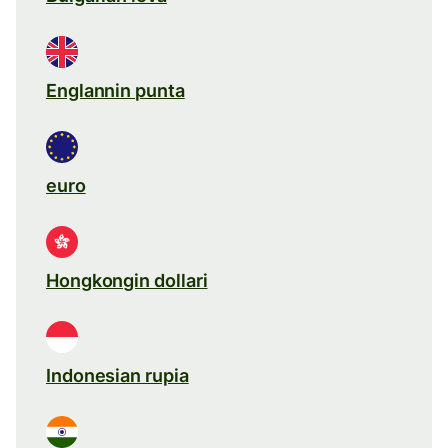
Englannin punta
euro
Hongkongin dollari
Indonesian rupia