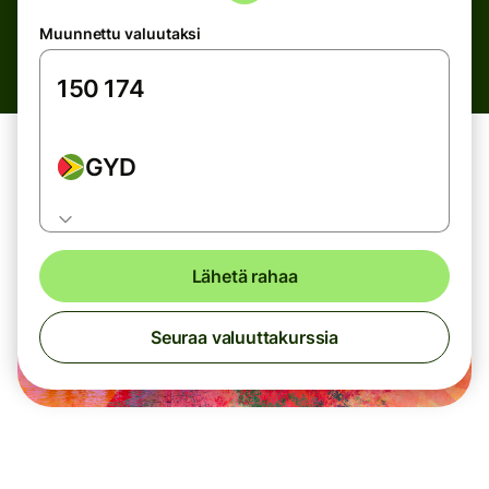
Muunnettu valuutaksi
GYD
Lähetä rahaa
Seuraa valuuttakurssia