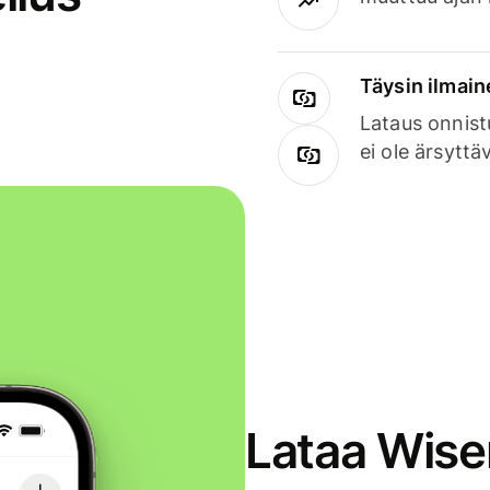
Täysin ilmain
Lataus onnist
ei ole ärsyttä
Lataa Wise