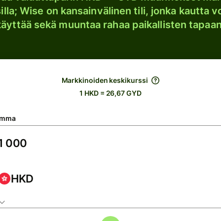
lla; Wise on kansainvälinen tili, jonka kautta vo
käyttää sekä muuntaa rahaa paikallisten tapaan
Markkinoiden keskikurssi
1 HKD = 26,67 GYD
umma
HKD