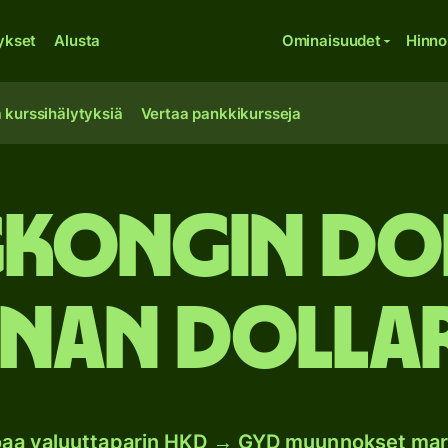
ykset
Alusta
Ominaisuudet
Hinno
 kurssihälytyksiä
Vertaa pankkikursseja
kongin dol
nan dollar
joaa valuuttaparin HKD → GYD muunnokset mar