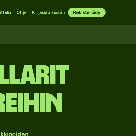
ittelu
Ohje
Kirjaudu sisään
Rekisteröidy
larit
eihin
kkinoiden