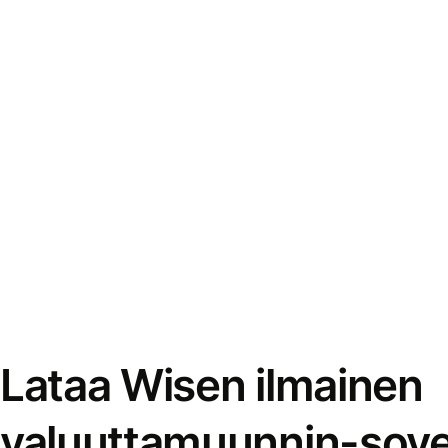
Lataa Wisen ilmainen
valuuttamuunnin-sove