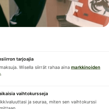
siirron tarjoajia
a maksuja. Wisella siirrät rahaa aina
markkinoiden
a
.
aikaisia vaihtokursseja
kkivaluuttasi ja seuraa, miten sen vaihtokurssi
mittaan.