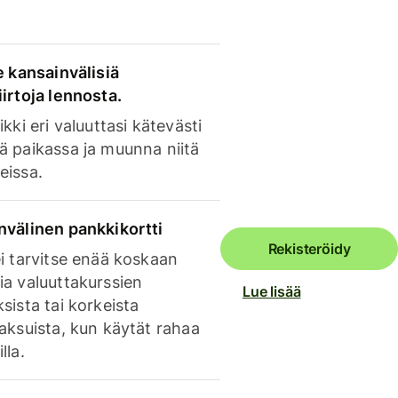
e kansainvälisiä
irtoja lennosta.
ikki eri valuuttasi kätevästi
ä paikassa ja muunna niitä
eissa.
nvälinen pankkikortti
Rekisteröidy
i tarvitse enää koskaan
ia valuuttakurssien
Lue lisää
sista tai korkeista
aksuista, kun käytät rahaa
lla.