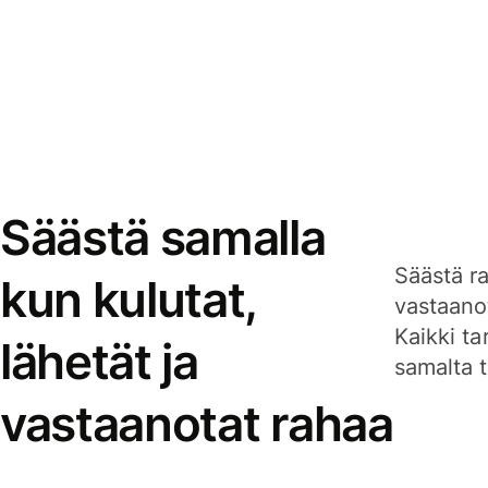
Säästä samalla
Säästä ra
kun kulutat,
vastaanot
Kaikki ta
lähetät ja
samalta ti
vastaanotat rahaa