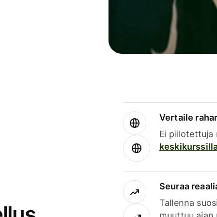
Vertaile rahan
Ei piilotettuj
keskikurssill
Seuraa reaali
Tallenna suosi
llus
muuttuu ajan 