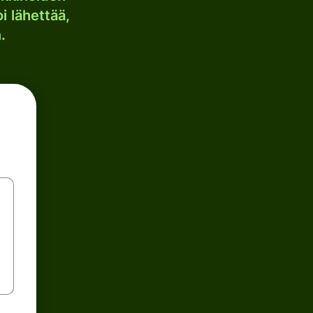
i lähettää,
.