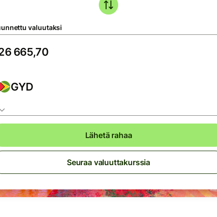
unnettu valuutaksi
GYD
Lähetä rahaa
Seuraa valuuttakurssia