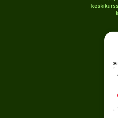
keskikurssi
S