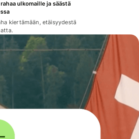
rahaa ulkomaille ja säästä
issa
aha kiertämään, etäisyydestä
atta.