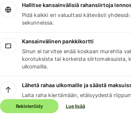
Hallitse kansainvälisiä rahansiirtoja lenno
Pidä kaikki eri valuuttasi kätevästi yhdessä
sekunneissa.
Kansainvälinen pankkikortti
Sinun ei tarvitse enää koskaan murehtia va
korotuksista tai korkeista siirtomaksuista,
ulkomailla.
Lähetä rahaa ulkomaille ja säästä maksuis
Laita raha kiertämään, etäisyydestä riippu
Rekisteröidy
Lue lisää