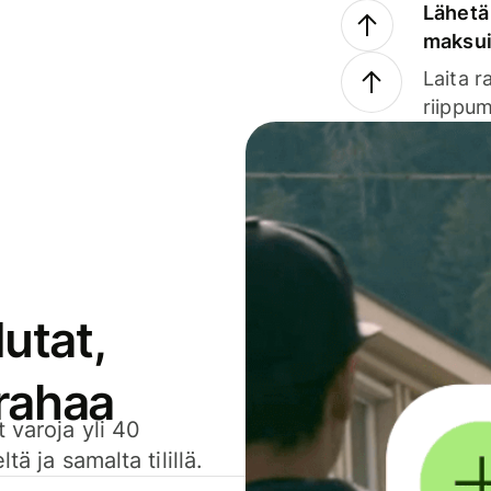
Lähetä 
maksu
Laita r
riippum
utat,
 rahaa
 varoja yli 40
ä ja samalta tilillä.