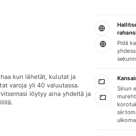
Hallits
rahansi
Pidä ka
yhdess
sekunn
haa kun lähetät, kulutat ja
Kansai
at varoja yli 40 valuutassa.
Sinun e
rvitsemasi löytyy aina yhdeltä ja
mureht
lillä.
korotuk
siirtom
ulkomai