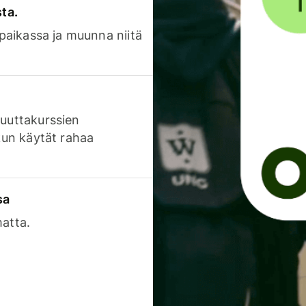
sta.
 paikassa ja muunna niitä
luuttakurssien
 kun käytät rahaa
sa
matta.