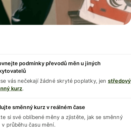
ovnejte podmínky převodů měn u jiných
kytovatelů
se vás nečekají žádné skryté poplatky, jen
středový
nný kurz
.
dujte směnný kurz v reálném čase
te si své oblíbené měny a zjistěte, jak se směnný
 v průběhu času mění.