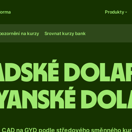
forma
Produkty
pozornění na kurzy
Srovnat kurzy bank
dské dola
yanské dol
e CAD na GYD podle středového směnného kurz