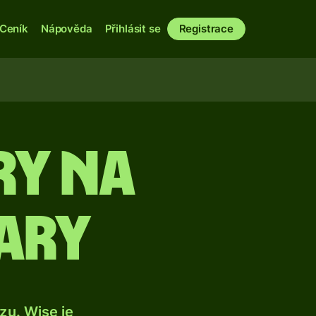
Ceník
Nápověda
Přihlásit se
Registrace
ry na
ary
u. Wise je