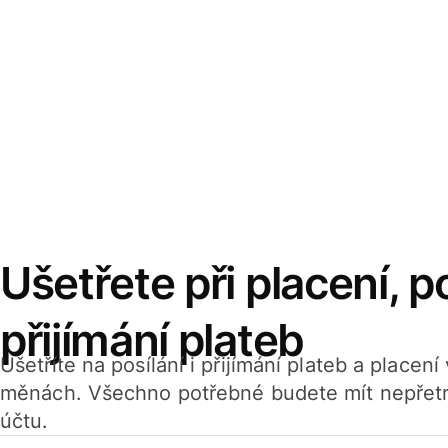
Ušetřete při placení, po
přijímání plateb
Ušetříte na posílání i přijímání plateb a placen
měnách. Všechno potřebné budete mít nepřetr
účtu.