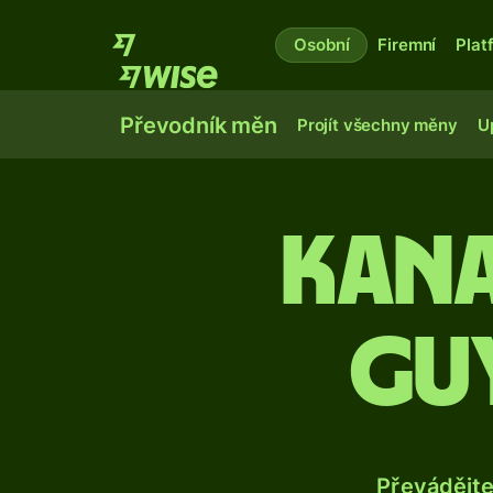
Osobní
Firemní
Plat
Převodník měn
Projít všechny měny
U
Kana
gu
Převádějt