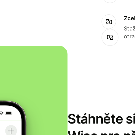
Zce
Staž
otr
Stáhněte si