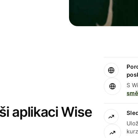
Por
pos
S Wi
smě
i aplikaci Wise
Sle
Ulož
kurz