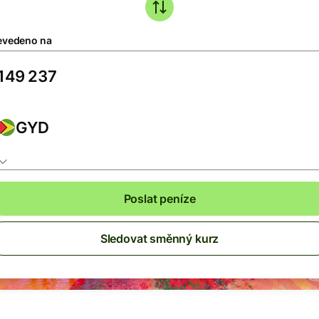
evedeno na
GYD
Poslat peníze
Sledovat směnný kurz