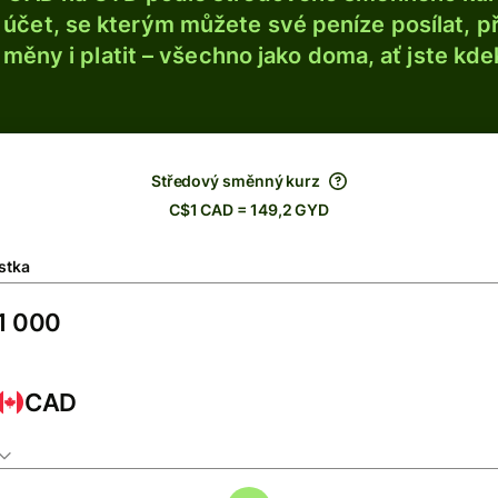
účet, se kterým můžete své peníze posílat, p
é měny i platit – všechno jako doma, ať jste kdek
Středový směnný kurz
C$1 CAD = 149,2 GYD
stka
CAD