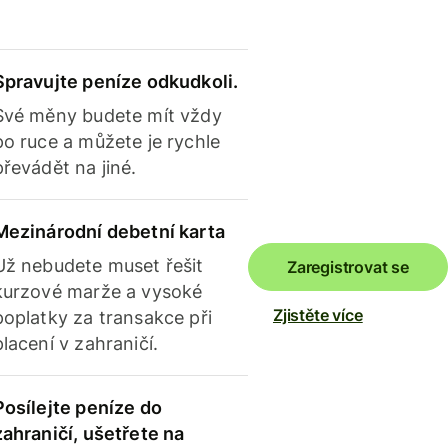
Spravujte peníze odkudkoli.
Své měny budete mít vždy
po ruce a můžete je rychle
převádět na jiné.
Mezinárodní debetní karta
Už nebudete muset řešit
Zaregistrovat se
kurzové marže a vysoké
Zjistěte více
poplatky za transakce při
placení v zahraničí.
Posílejte peníze do
zahraničí, ušetřete na