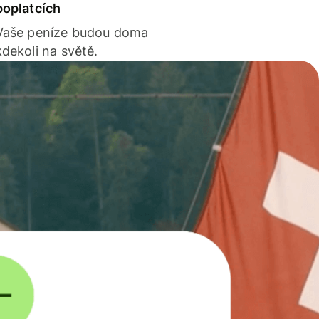
poplatcích
Vaše peníze budou doma
kdekoli na světě.