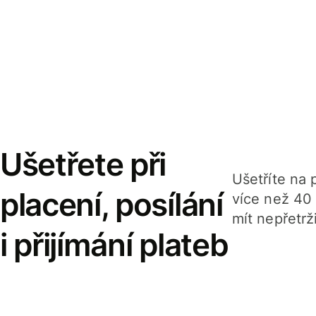
Ušetřete při
Ušetříte na p
placení, posílání
více než 40
mít nepřetrž
i přijímání plateb