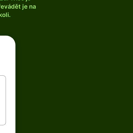
řevádět je na
oli.