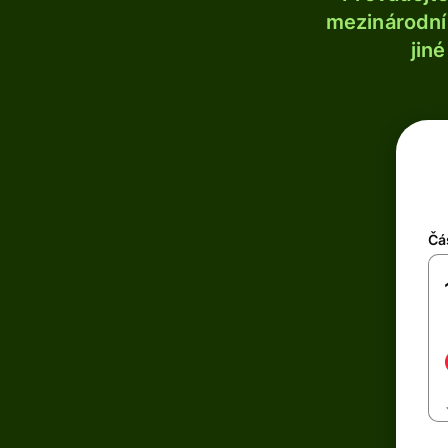
mezinárodní 
jin
Čá