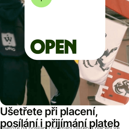
Ušetřete při placení,
posílání i přijímání plateb
Ušetříte na posílání i přijímání plateb a placení ve