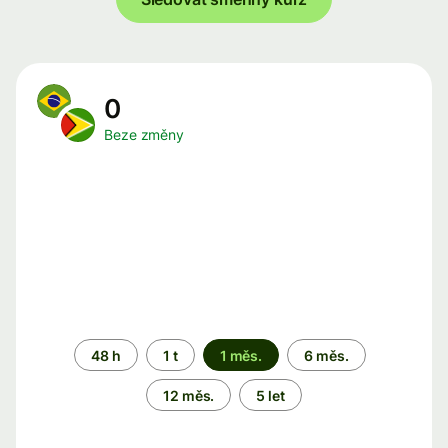
0
Beze změny
Časové
48 h
1 t
1 měs.
6 měs.
období
12 měs.
5 let