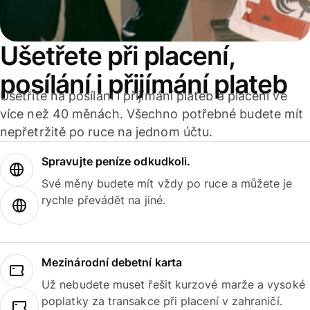
Ušetřete při placení,
posílání i přijímání plateb
Ušetříte na posílání i přijímání plateb a placení ve
více než 40 měnách. Všechno potřebné budete mít
nepřetržitě po ruce na jednom účtu.
Spravujte peníze odkudkoli.
Své měny budete mít vždy po ruce a můžete je
rychle převádět na jiné.
Mezinárodní debetní karta
Už nebudete muset řešit kurzové marže a vysoké
poplatky za transakce při placení v zahraničí.