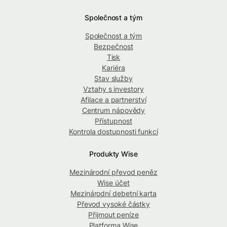
Společnost a tým
Společnost a tým
Bezpečnost
Tisk
Kariéra
Stav služby
Vztahy s investory
Afilace a partnerství
Centrum nápovědy
Přístupnost
Kontrola dostupnosti funkcí
Produkty Wise
Mezinárodní převod peněz
Wise účet
Mezinárodní debetní karta
Převod vysoké částky
Přijmout peníze
Platforma Wise