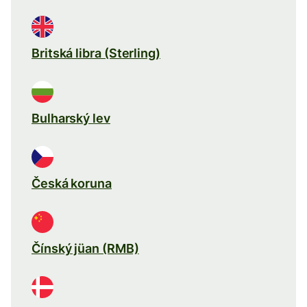
Britská libra (Sterling)
Bulharský lev
Česká koruna
Čínský jüan (RMB)