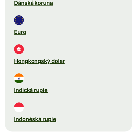
Dánská koruna
Euro
Hongkongský dolar
Indická rupie
Indonéská rupie