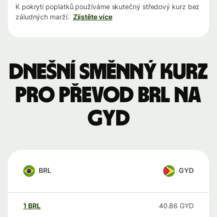
K pokrytí poplatků používáme skutečný středový kurz bez
záludných marží.
Zjistěte více
Dnešní směnný kurz
pro převod BRL na
GYD
BRL
GYD
1
BRL
40.86
GYD