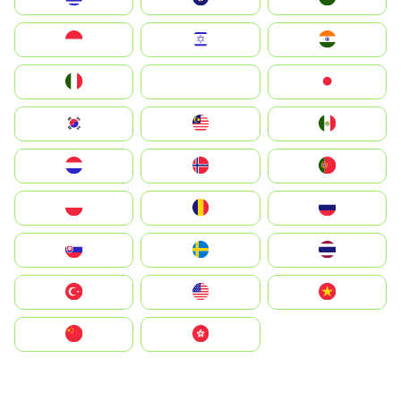
Indonesia
Israel
India
Italia
JA
Japan
South Korea
Malay
Mexico
Nederland
Norge
Portugal
Polska
România
Россия
Slovensko
Ruoŧŧa
ไทย
Türkiye
United States
Vietnam
中国
中國香港特別行政區