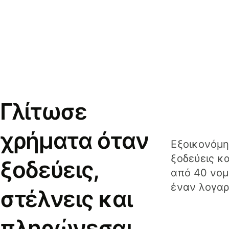
Γλίτωσε
χρήματα όταν
Εξοικονόμη
ξοδεύεις κ
ξοδεύεις,
από 40 νομ
έναν λογαρ
στέλνεις και
πληρώνεσαι