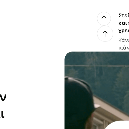
Στε
και
χρε
Κάν
πιάν
ν
ι