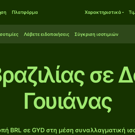
ηση
Πλατφόρμα
Χαρακτηριστικά
Τι
ισοτιμίες
Λάβετε ειδοποιήσεις
Σύγκριση ισοτιμιών
ραζιλίας σε 
Γουιάνας
πή BRL σε GYD στη μέση συναλλαγματική ισο