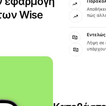
ν εφαρμογή
Παρακολ
Αποθήκευ
των Wise
πώς αλλά
Εντελώς 
Λήψη σε 
υπάρχουν