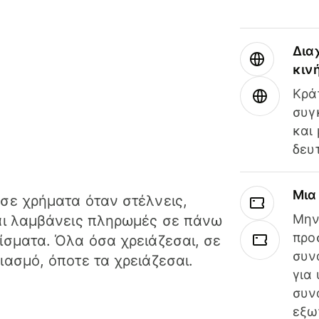
Δια
κιν
Κρά
συγ
και
δευ
Μια
σε χρήματα όταν στέλνεις,
Μην
αι λαμβάνεις πληρωμές σε πάνω
προ
ίσματα. Όλα όσα χρειάζεσαι, σε
συν
ιασμό, όποτε τα χρειάζεσαι.
για
συν
εξω