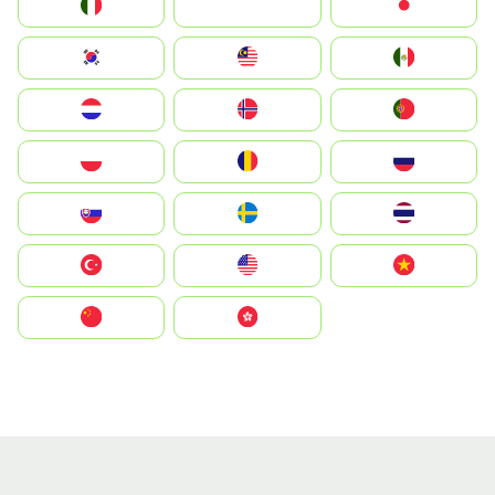
Italia
JA
Japan
South Korea
Malay
Mexico
Nederland
Norge
Portugal
Polska
România
Россия
Slovensko
Ruoŧŧa
ไทย
Türkiye
United States
Vietnam
中国
中國香港特別行政區