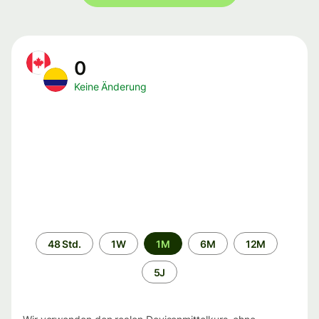
0
Keine Änderung
Zeitraum
48 Std.
1W
1M
6M
12M
5J