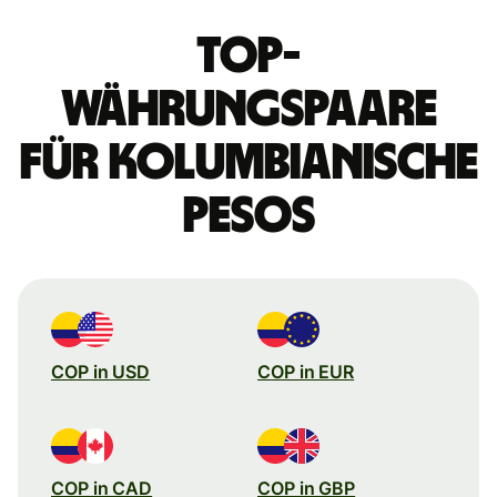
Top-
Währungspaare
für kolumbianische
Pesos
COP in USD
COP in EUR
COP in CAD
COP in GBP