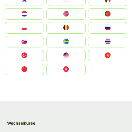
South Korea
Malay
Mexico
Nederland
Norge
Portugal
Polska
România
Россия
Slovensko
Ruoŧŧa
ไทย
Türkiye
United States
Vietnam
中国
中國香港特別行政區
Wechselkurse: