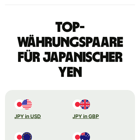
Top-
Währungspaare
für japanischer
Yen
JPY in USD
JPY in GBP