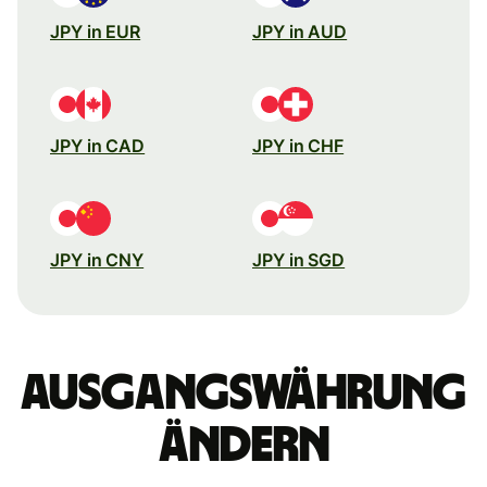
JPY in EUR
JPY in AUD
JPY in CAD
JPY in CHF
JPY in CNY
JPY in SGD
Ausgangswährung
ändern