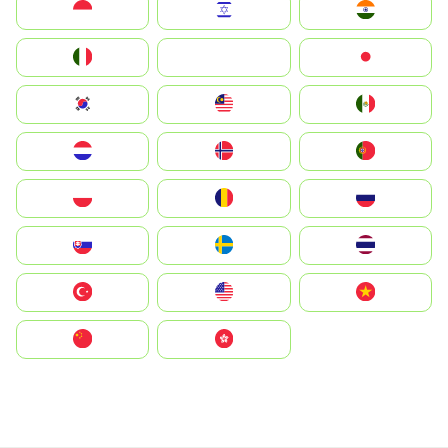
Indonesia
Israel
India
Italia
JA
Japan
South Korea
Malay
Mexico
Nederland
Norge
Portugal
Polska
România
Россия
Slovensko
Ruoŧŧa
ไทย
Türkiye
United States
Vietnam
中国
中國香港特別行政區