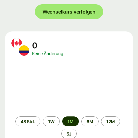
Wechselkurs verfolgen
0
Keine Änderung
Zeitraum
48 Std.
1W
1M
6M
12M
5J