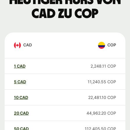
Heutiger Kurs von
CAD zu COP
CAD
COP
1
CAD
2,248.11
COP
5
CAD
11,240.55
COP
10
CAD
22,481.10
COP
20
CAD
44,962.20
COP
50
CAD
112,405.50
COP