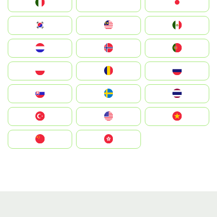
Italia
JA
Japan
South Korea
Malay
Mexico
Nederland
Norge
Portugal
Polska
România
Россия
Slovensko
Ruoŧŧa
ไทย
Türkiye
United States
Vietnam
中国
中國香港特別行政區