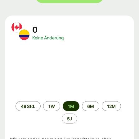
0
Keine Änderung
Zeitraum
48 Std.
1W
1M
6M
12M
5J