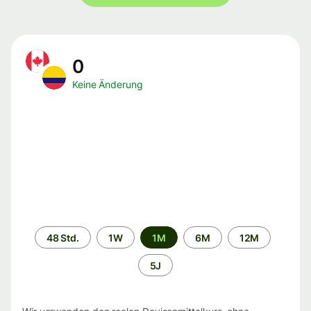
0
Keine Änderung
Zeitraum
48 Std.
1W
1M
6M
12M
5J