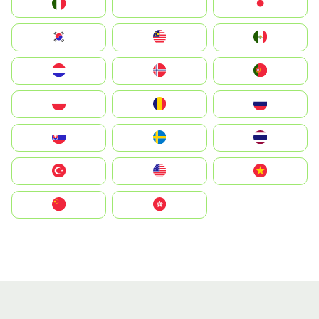
Italia
JA
Japan
South Korea
Malay
Mexico
Nederland
Norge
Portugal
Polska
România
Россия
Slovensko
Ruoŧŧa
ไทย
Türkiye
United States
Vietnam
中国
中國香港特別行政區