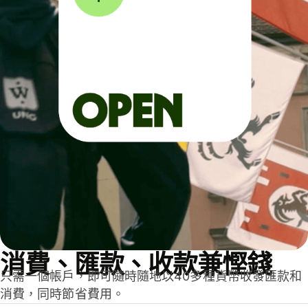
消費、匯款、收款兼慳錢
只需一個帳戶，即可隨時隨地以40多種貨幣收發匯款和
消費，同時節省費用。