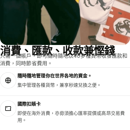
消費、匯款、收款兼慳錢
只需一個帳戶，即可隨時隨地以40多種貨幣收發匯款和
消費，同時節省費用。
隨時隨地管理你在世界各地的資金。
集中管理各種貨幣，兼享秒速兌換之便。
國際扣賬卡
即使在海外消費，亦毋須擔心匯率提價或高昂交易費
用。