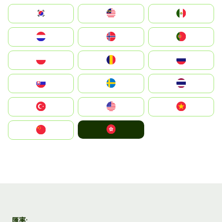
South Korea
Malay
Mexico
Nederland
Norge
Portugal
Polska
România
Россия
Slovensko
Ruoŧŧa
ไทย
Türkiye
United States
Vietnam
中國香港特別行政區
中国
匯率: