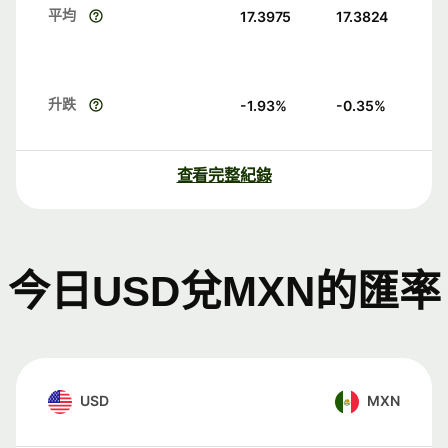
平均
17.3975
17.3824
升跌
-1.93
%
-0.35
%
查看完整紀錄
今日USD兌MXN的匯率
USD
MXN