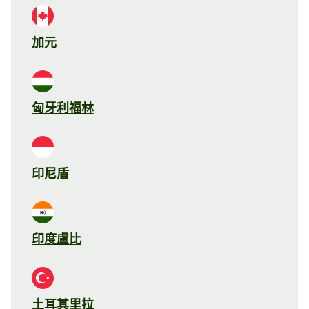
加元
匈牙利福林
印尼盾
印度盧比
土耳其里拉