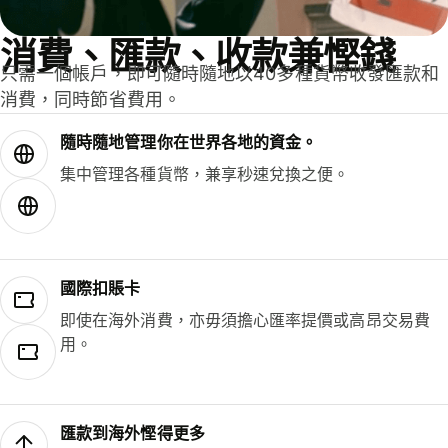
消費、匯款、收款兼慳錢
只需一個帳戶，即可隨時隨地以40多種貨幣收發匯款和
消費，同時節省費用。
隨時隨地管理你在世界各地的資金。
集中管理各種貨幣，兼享秒速兌換之便。
國際扣賬卡
即使在海外消費，亦毋須擔心匯率提價或高昂交易費
用。
匯款到海外慳得更多