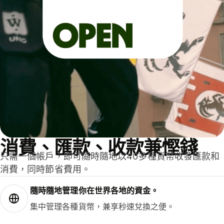
消費、匯款、收款兼慳錢
只需一個帳戶，即可隨時隨地以40多種貨幣收發匯款和
消費，同時節省費用。
隨時隨地管理你在世界各地的資金。
集中管理各種貨幣，兼享秒速兌換之便。