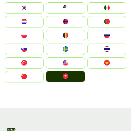
South Korea
Malay
Mexico
Nederland
Norge
Portugal
Polska
România
Россия
Slovensko
Ruoŧŧa
ไทย
Türkiye
United States
Vietnam
中國香港特別行政區
中国
匯率: