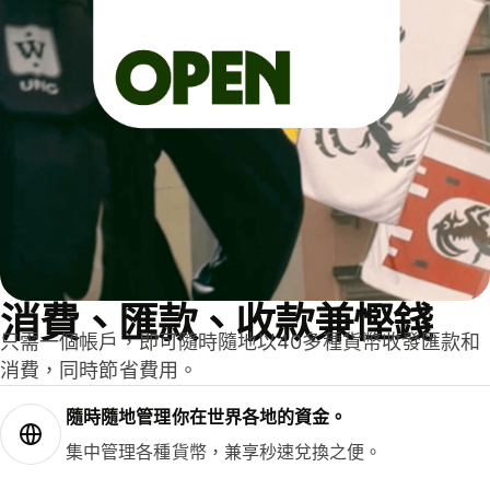
消費、匯款、收款兼慳錢
只需一個帳戶，即可隨時隨地以40多種貨幣收發匯款和
消費，同時節省費用。
隨時隨地管理你在世界各地的資金。
集中管理各種貨幣，兼享秒速兌換之便。