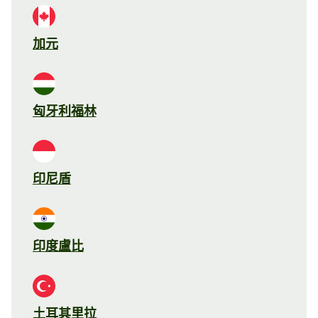
加元
匈牙利福林
印尼盾
印度盧比
土耳其里拉