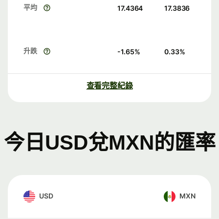
平均
17.4364
17.3836
升跌
-1.65
%
0.33
%
查看完整紀錄
今日USD兌MXN的匯率
USD
MXN