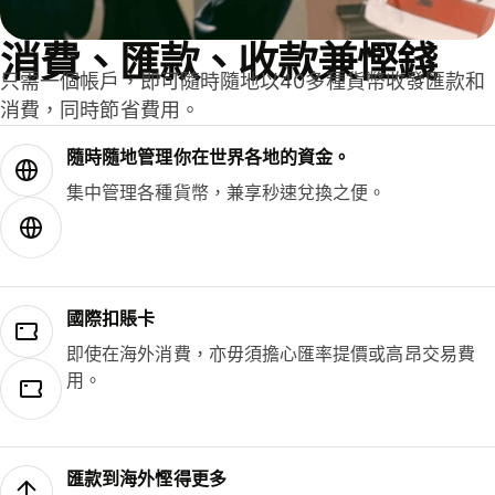
消費、匯款、收款兼慳錢
只需一個帳戶，即可隨時隨地以40多種貨幣收發匯款和
消費，同時節省費用。
隨時隨地管理你在世界各地的資金。
集中管理各種貨幣，兼享秒速兌換之便。
國際扣賬卡
即使在海外消費，亦毋須擔心匯率提價或高昂交易費
用。
匯款到海外慳得更多