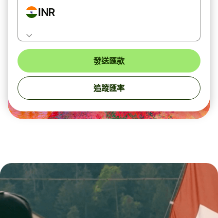
INR
發送匯款
追蹤匯率