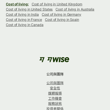
Cost of living:
Cost of living in United Kingdom
Cost of living in United States
Cost of living in Australia
Cost of living in India
Cost of living in Germany
Cost of living in France
Cost of living in Spain
Cost of living in Canada
公司與團隊
公司與團隊
安全性
媒體報導
工作機會
服務狀態
投資者關係