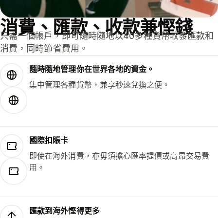
消費、匯款、收款兼慳錢
只需一個帳戶，即可隨時隨地以40多種貨幣收發匯款和
消費，同時節省費用。
隨時隨地管理你在世界各地的資金。
集中管理各種貨幣，兼享秒速兌換之便。
國際扣賬卡
即使在海外消費，亦毋須擔心匯率提價或高昂交易費
用。
匯款到海外慳得更多