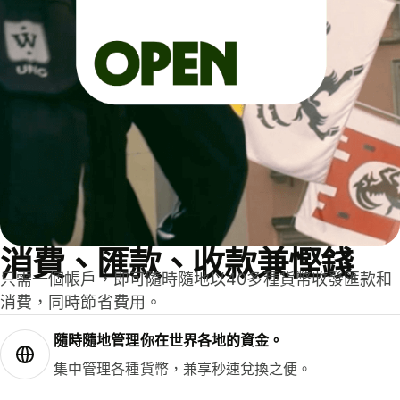
消費、匯款、收款兼慳錢
只需一個帳戶，即可隨時隨地以40多種貨幣收發匯款和
消費，同時節省費用。
隨時隨地管理你在世界各地的資金。
集中管理各種貨幣，兼享秒速兌換之便。