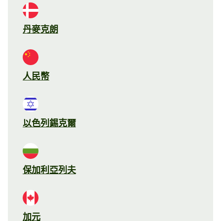
丹麥克朗
人民幣
以色列錫克爾
保加利亞列夫
加元