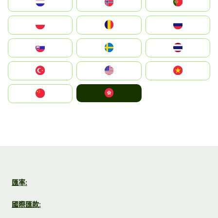
Nederland
Norge
Portugal
Polska
România
Россия
Slovensko
Ruoŧŧa
ไทย
Türkiye
United States
Vietnam
中國香港特別行政區
中国
匯率:
國際匯款: