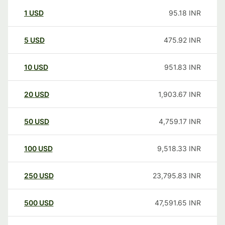
1
USD
95.18
INR
5
USD
475.92
INR
10
USD
951.83
INR
20
USD
1,903.67
INR
50
USD
4,759.17
INR
100
USD
9,518.33
INR
250
USD
23,795.83
INR
500
USD
47,591.65
INR