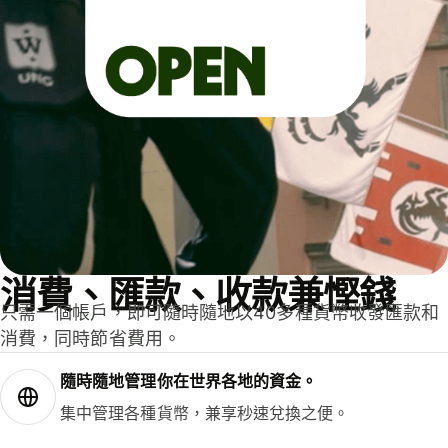
消費、匯款、收款兼慳錢
只需一個帳戶，即可隨時隨地以40多種貨幣收發匯款和
消費，同時節省費用。
隨時隨地管理你在世界各地的資金。
集中管理各種貨幣，兼享秒速兌換之便。