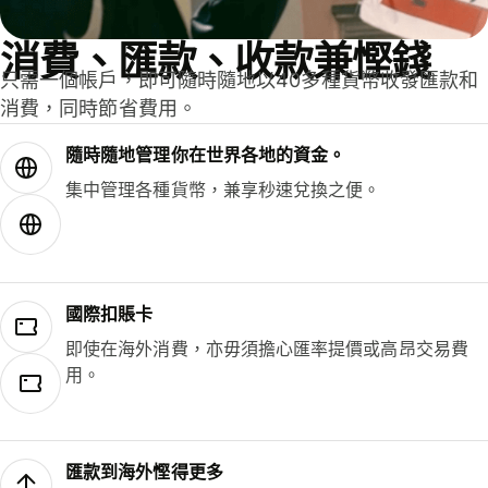
消費、匯款、收款兼慳錢
只需一個帳戶，即可隨時隨地以40多種貨幣收發匯款和
消費，同時節省費用。
隨時隨地管理你在世界各地的資金。
集中管理各種貨幣，兼享秒速兌換之便。
國際扣賬卡
即使在海外消費，亦毋須擔心匯率提價或高昂交易費
用。
匯款到海外慳得更多