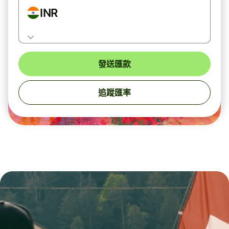
INR
發送匯款
追蹤匯率