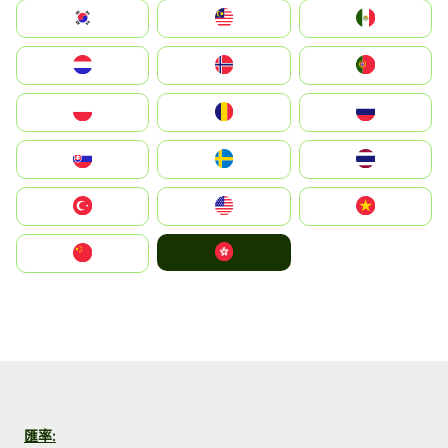
South Korea
Malay
Mexico
Nederland
Norge
Portugal
Polska
România
Россия
Slovensko
Ruoŧŧa
ไทย
Türkiye
United States
Vietnam
中國香港特別行政區
中国
匯率: